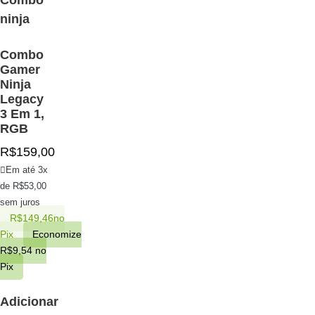
Combo
Gamer
Ninja
Legacy
3 Em 1,
RGB
R$
159,00
Em até 3x
de
R$
53,00
sem juros
R$
149,46
no
Pix
Economize
R$
9,54
no
Pix
Adicionar