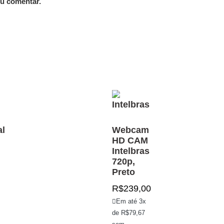
eu comentar.
al
Webcam
HD CAM
Intelbras
720p,
Preto
R$
239,00
Em até 3x
de
R$
79,67