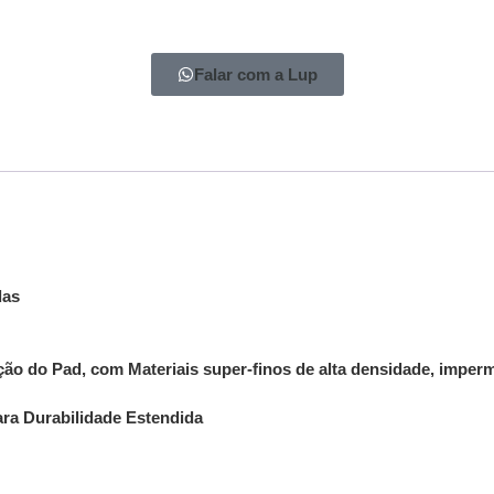
Falar com a Lup
das
ão do Pad, com Materiais super-finos de alta densidade, imperm
ara Durabilidade Estendida