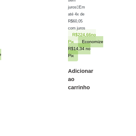
sem
juros
Em
até 4x de
R$
60,05
com juros
R$
224,66
no
Pix
Economize
R$
14,34
no
e
Pix
Adicionar
ao
carrinho