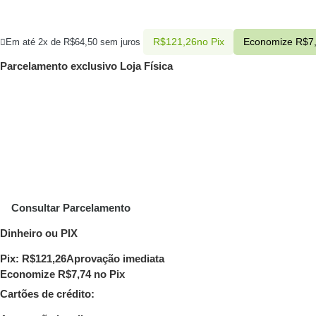
R$
121,26
no Pix
Economize
R$
7
Em até 2x de
R$
64,50
sem juros
Parcelamento exclusivo
Loja Física
Consultar Parcelamento
Dinheiro ou PIX
Pix:
R$
121,26
Aprovação imediata
Economize
R$
7,74
no Pix
Cartões de crédito: