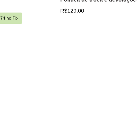
R$
129,00
,74
no Pix