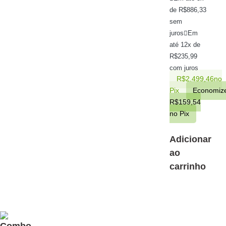
de
R$
886,33
sem
juros
Em
até 12x de
R$
235,99
com juros
R$
2.499,46
no
Pix
Economiz
R$
159,54
no Pix
Adicionar
ao
carrinho