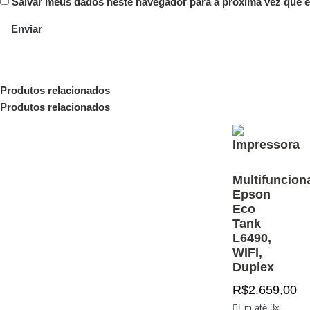
Salvar meus dados neste navegador para a próxima vez que 
Produtos relacionados
Produtos relacionados
Multifuncion
Epson
Eco
Tank
L6490,
WIFI,
Duplex
R$
2.659,00
Em até 3x