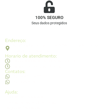
100% SEGURO
Seus dados protegidos
Endereço:
Av. 2ª Radial, Qd 120 - Lt 08 N 640 - St. Pedro Ludovico,
Goiânia - GO, 74820-090
Horario de atendimento:
Segunda a sexta - 08:30Hs ás 18:30Hs
Sábado - 09:00Hs ás 14:00Hs
Contatos:
(62) 98473 - 8855
(62) 99605 - 4331
Ajuda:
Politícas de privacidade
Politícas de devolução e trocas
Perguntas frequentes