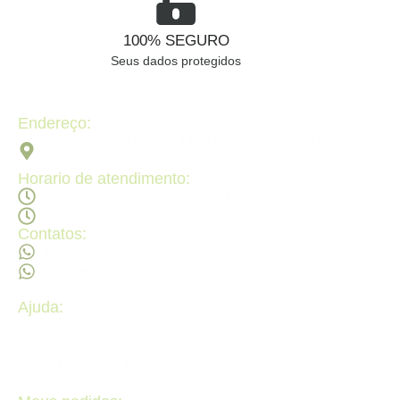
100% SEGURO
Seus dados protegidos
Endereço:
Av. 2ª Radial, Qd 120 - Lt 08 N 640 - St. Pedro Ludovico,
Goiânia - GO, 74820-090
Horario de atendimento:
Segunda a sexta - 08:30Hs ás 18:30Hs
Sábado - 09:00Hs ás 14:00Hs
Contatos:
(62) 98473 - 8855
(62) 99605 - 4331
Ajuda:
Politícas de privacidade
Politícas de devolução e trocas
Perguntas frequentes
Fale Conosco