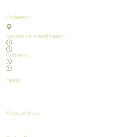
Endereço:
Av. 2ª Radial, Qd 120 - Lt 08 N 640 - St. Pedro Ludovico,
Goiânia - GO, 74820-090
Horario de atendimento:
Segunda a sexta - 08:30Hs ás 18:30Hs
Sábado - 09:00Hs ás 14:00Hs
Contatos:
(62) 98473 - 8855
(62) 99605 - 4331
Ajuda:
Politícas de privacidade
Politícas de devolução e trocas
Perguntas frequentes
Fale Conosco
Meus pedidos:
Acompanhe seus pedidos
Editar cadastro