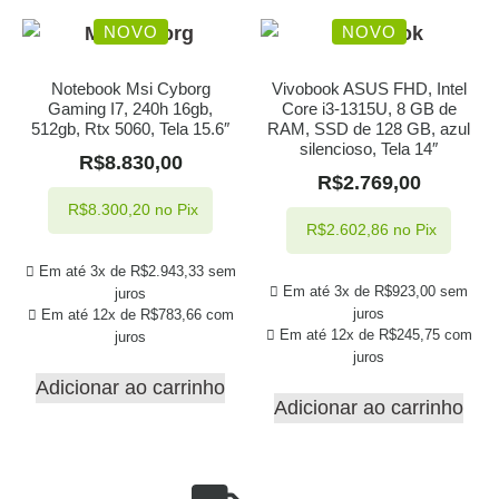
NOVO
NOVO
Notebook Msi Cyborg
Vivobook ASUS FHD, Intel
Gaming I7, 240h 16gb,
Core i3-1315U, 8 GB de
512gb, Rtx 5060, Tela 15.6″
RAM, SSD de 128 GB, azul
silencioso, Tela 14″
R$
8.830,00
R$
2.769,00
R$
8.300,20
no Pix
R$
2.602,86
no Pix
Em até 3x de
R$
2.943,33
sem
Em até 3x de
R$
923,00
sem
juros
juros
Em até 12x de
R$
783,66
com
Em até 12x de
R$
245,75
com
juros
juros
Adicionar ao carrinho
Adicionar ao carrinho