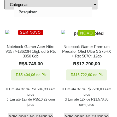
Pesquisar
SEMINOVO
NOVO
Notebook Gamer Acer Nitro
Notebook Gamer Premium
V15 i7-13620H 16gb ddr5 Rtx
Predator Oled Ultra 9 275HX
3050 6gb
+ Rtx 5070ti 12gb
R$
5.749,00
R$
17.790,00
R$
5.404,06
no Pix
R$
16.722,60
no Pix
Em até 3x de
R$
1.916,33
sem
Em até 3x de
R$
5.930,00
sem
juros
juros
Em até 12x de
R$
510,22
com
Em até 12x de
R$
1.578,86
juros
com juros
Adicionar ao carrinho
Adicionar ao carrinho