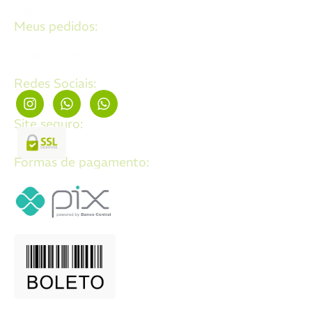
Fale Conosco
Meus pedidos:
Acompanhe seus pedidos
Editar cadastro
Redes Sociais:
Site seguro:
Formas de pagamento: