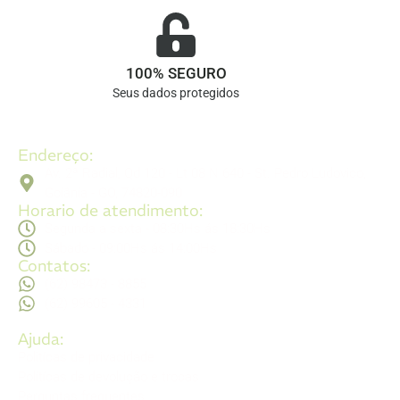
100% SEGURO
Seus dados protegidos
Endereço:
Av. 2ª Radial, Qd 120 - Lt 08 N 640 - St. Pedro Ludovico,
Goiânia - GO, 74820-090
Horario de atendimento:
Segunda a sexta - 08:30Hs ás 18:30Hs
Sábado - 09:00Hs ás 14:00Hs
Contatos:
(62) 98473 - 8855
(62) 99605 - 4331
Ajuda:
Politícas de privacidade
Politícas de devolução e trocas
Perguntas frequentes