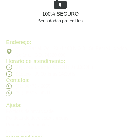
100% SEGURO
Seus dados protegidos
Endereço:
Av. 2ª Radial, Qd 120 - Lt 08 N 640 - St. Pedro Ludovico,
Goiânia - GO, 74820-090
Horario de atendimento:
Segunda a sexta - 08:30Hs ás 18:30Hs
Sábado - 09:00Hs ás 14:00Hs
Contatos:
(62) 98473 - 8855
(62) 99605 - 4331
Ajuda:
Politícas de privacidade
Politícas de devolução e trocas
Perguntas frequentes
Fale Conosco