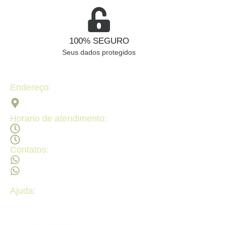
100% SEGURO
Seus dados protegidos
Endereço:
Av. 2ª Radial, Qd 120 - Lt 08 N 640 - St. Pedro Ludovico,
Goiânia - GO, 74820-090
Horario de atendimento:
Segunda a sexta - 08:30Hs ás 18:30Hs
Sábado - 09:00Hs ás 14:00Hs
Contatos:
(62) 98473 - 8855
(62) 99605 - 4331
Ajuda:
Politícas de privacidade
Politícas de devolução e trocas
Perguntas frequentes