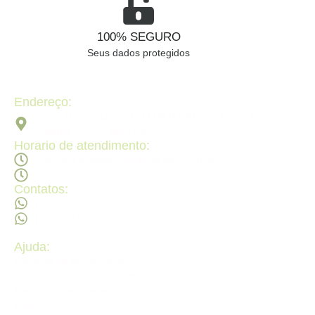
100% SEGURO
Seus dados protegidos
Endereço:
Av. 2ª Radial, Qd 120 - Lt 08 N 640 - St. Pedro Ludovico,
Goiânia - GO, 74820-090
Horario de atendimento:
Segunda a sexta - 08:30Hs ás 18:30Hs
Sábado - 09:00Hs ás 14:00Hs
Contatos:
(62) 98473 - 8855
(62) 99605 - 4331
Ajuda:
Politícas de privacidade
Politícas de devolução e trocas
Perguntas frequentes
Fale Conosco