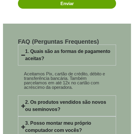
Enviar
FAQ (Perguntas Frequentes)
1. Quais são as formas de pagamento
aceitas?
Aceitamos Pix, cartão de crédito, débito e
transferência bancária. Também
parcelamos em até 12x no cartão com
acréscimo da operadora.
2. Os produtos vendidos são novos
ou seminovos?
3. Posso montar meu próprio
computador com vocês?