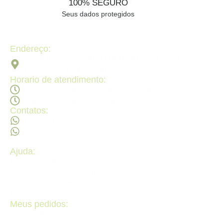
100% SEGURO
Seus dados protegidos
Endereço:
Av. 2ª Radial, Qd 120 - Lt 08 N 640 - St. Pedro Ludovico,
Goiânia - GO, 74820-090
Horario de atendimento:
Segunda a sexta - 08:30Hs ás 18:30Hs
Sábado - 09:00Hs ás 14:00Hs
Contatos:
(62) 98473 - 8855
(62) 99605 - 4331
Ajuda:
Politícas de privacidade
Politícas de devolução e trocas
Perguntas frequentes
Fale Conosco
Meus pedidos:
Acompanhe seus pedidos