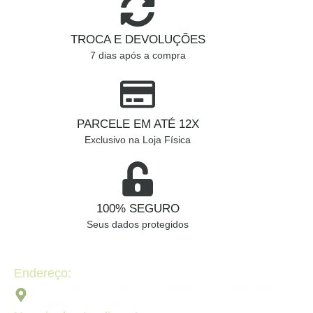
TROCA E DEVOLUÇÕES
7 dias após a compra
PARCELE EM ATÉ 12X
Exclusivo na Loja Física
100% SEGURO
Seus dados protegidos
Endereço:
Av. 2ª Radial, Qd 120 - Lt 08 N 640 - St. Pedro Ludovico,
Goiânia - GO, 74820-090