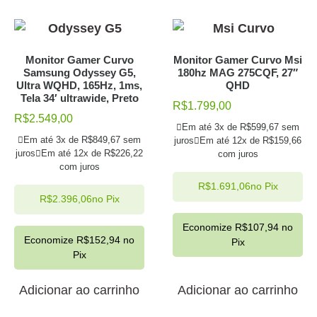
Monitor Gamer Curvo
Monitor Gamer Curvo Msi
Samsung Odyssey G5,
180hz MAG 275CQF, 27″
Ultra WQHD, 165Hz, 1ms,
QHD
Tela 34′ ultrawide, Preto
R$
1.799,00
R$
2.549,00
Em até 3x de
R$
599,67
sem
Em até 3x de
R$
849,67
sem
juros
Em até 12x de
R$
159,66
juros
Em até 12x de
R$
226,22
com juros
com juros
R$
1.691,06
no Pix
R$
2.396,06
no Pix
Economize
R$
107,94
no
Economize
R$
152,94
no
Pix
Pix
Adicionar ao carrinho
Adicionar ao carrinho