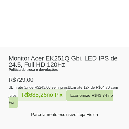
Monitor Acer EK251Q Gbi, LED IPS de
24.5, Full HD 120Hz
Politíca de troca e devoluções
R$
729,00
Em até 3x de
R$
243,00
sem juros
Em até 12x de
R$
64,70
com
R$
685,26
no Pix
Economize
R$
43,74
no
juros
Pix
Parcelamento exclusivo
Loja Física