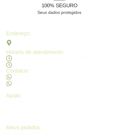
100% SEGURO
Seus dados protegidos
Endereço:
Av. 2ª Radial, Qd 120 - Lt 08 N 640 - St. Pedro Ludovico,
Goiânia - GO, 74820-090
Horario de atendimento:
Segunda a sexta - 08:30Hs ás 18:30Hs
Sábado - 09:00Hs ás 14:00Hs
Contatos:
(62) 98473 - 8855
(62) 99605 - 4331
Ajuda:
Politícas de privacidade
Politícas de devolução e trocas
Perguntas frequentes
Fale Conosco
Meus pedidos:
Acompanhe seus pedidos