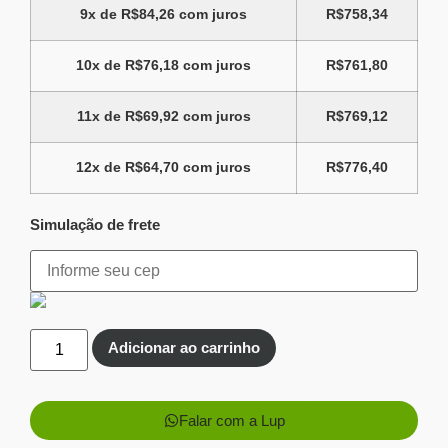
9x de
R$
84,26
com juros
R$
758,34
10x de
R$
76,18
com juros
R$
761,80
11x de
R$
69,92
com juros
R$
769,12
12x de
R$
64,70
com juros
R$
776,40
Simulação de frete
Adicionar ao carrinho
Falar com a Lup