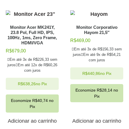
Monitor Acer MK241Y,
Monitor Corporativo
23.8 Pol, Full HD, IPS,
Hayom 21,5″
100Hz, 1ms, Zero Frame,
R$
469,00
HDMI/VGA
Em até 3x de
R$
156,33
sem
R$
679,00
juros
Em até 9x de
R$
54,21
Em até 3x de
R$
226,33
sem
com juros
juros
Em até 12x de
R$
60,26
com juros
R$
440,86
no Pix
R$
638,26
no Pix
Economize
R$
28,14
no
Pix
Economize
R$
40,74
no
Pix
Adicionar ao carrinho
Adicionar ao carrinho