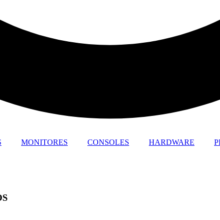
S
MONITORES
CONSOLES
HARDWARE
P
OS