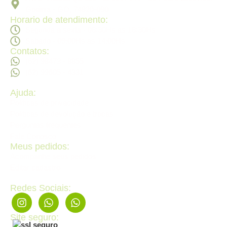
Goiânia - GO, 74820-090
Horario de atendimento:
Segunda a sexta - 08:30Hs ás 18:30Hs
Sábado - 09:00Hs ás 14:00Hs
Contatos:
(62) 98473 - 8855
(62) 99605 - 4331
Ajuda:
Politícas de privacidade
Politícas de devolução e trocas
Perguntas frequentes
Fale Conosco
Meus pedidos:
Acompanhe seus pedidos
Editar cadastro
Redes Sociais:
Site seguro: