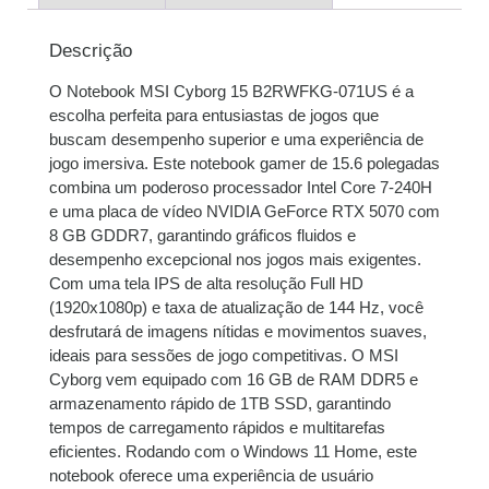
2x de
R$
5.475,00
R$
10.950,00
sem juros
Descrição
O Notebook MSI Cyborg 15 B2RWFKG-071US é a
3x de
R$
3.650,00
R$
10.950,00
escolha perfeita para entusiastas de jogos que
sem juros
buscam desempenho superior e uma experiência de
jogo imersiva. Este notebook gamer de 15.6 polegadas
4x de
R$
2.751,19
R$
11.004,76
combina um poderoso processador Intel Core 7-240H
com juros
e uma placa de vídeo NVIDIA GeForce RTX 5070 com
8 GB GDDR7, garantindo gráficos fluidos e
5x de
R$
2.207,52
R$
11.037,60
desempenho excepcional nos jogos mais exigentes.
com juros
Com uma tela IPS de alta resolução Full HD
(1920x1080p) e taxa de atualização de 144 Hz, você
6x de
R$
1.850,55
R$
11.103,30
desfrutará de imagens nítidas e movimentos suaves,
com juros
ideais para sessões de jogo competitivas. O MSI
Cyborg vem equipado com 16 GB de RAM DDR5 e
7x de
R$
1.601,83
R$
11.212,81
armazenamento rápido de 1TB SSD, garantindo
com juros
tempos de carregamento rápidos e multitarefas
eficientes. Rodando com o Windows 11 Home, este
8x de
R$
1.409,54
R$
11.276,32
notebook oferece uma experiência de usuário