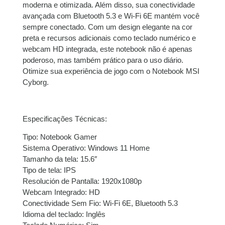
com juros
moderna e otimizada. Além disso, sua conectividade
avançada com Bluetooth 5.3 e Wi-Fi 6E mantém você
9x de
R$
1.265,58
R$
11.390,22
sempre conectado. Com um design elegante na cor
com juros
preta e recursos adicionais como teclado numérico e
webcam HD integrada, este notebook não é apenas
poderoso, mas também prático para o uso diário.
10x de
R$
1.144,28
R$
11.442,80
Otimize sua experiência de jogo com o Notebook MSI
com juros
Cyborg.
11x de
R$
1.050,20
R$
11.552,20
com juros
Especificações Técnicas:
12x de
R$
971,81
com
R$
11.661,72
Tipo: Notebook Gamer
juros
Sistema Operativo: Windows 11 Home
Tamanho da tela: 15.6″
Tipo de tela: IPS
Resolución de Pantalla: 1920x1080p
Webcam Integrado: HD
Conectividade Sem Fio: Wi-Fi 6E, Bluetooth 5.3
Idioma del teclado: Inglês