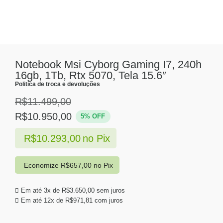
Notebook Msi Cyborg Gaming I7, 240h
16gb, 1Tb, Rtx 5070, Tela 15.6″
Politíca de troca e devoluções
R$
11.499,00
R$
10.950,00
5% OFF
R$
10.293,00
no Pix
Economize
R$
657,00
no Pix
Em até 3x de
R$
3.650,00
sem juros
Em até 12x de
R$
971,81
com juros