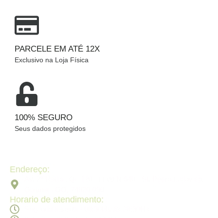
PARCELE EM ATÉ 12X
Exclusivo na Loja Física
100% SEGURO
Seus dados protegidos
Endereço:
Av. 2ª Radial, Qd 120 - Lt 08 N 640 - St. Pedro Ludovico,
Goiânia - GO, 74820-090
Horario de atendimento:
Segunda a sexta - 08:30Hs ás 18:30Hs