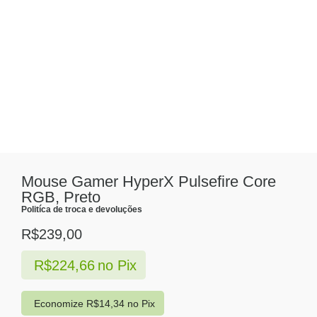
Mouse Gamer HyperX Pulsefire Core
RGB, Preto
Politíca de troca e devoluções
R$
239,00
R$
224,66
no Pix
Economize
R$
14,34
no Pix