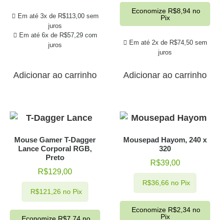
Economize
R$
8,94
no
Em até 3x de
R$
113,00
sem
Pix
juros
Em até 6x de
R$
57,29
com
Em até 2x de
R$
74,50
sem
juros
juros
Adicionar ao carrinho
Adicionar ao carrinho
Mouse Gamer T-Dagger
Mousepad Hayom, 240 x
Lance Corporal RGB,
320
Preto
R$
39,00
R$
129,00
R$
36,66
no Pix
R$
121,26
no Pix
Economize
R$
2,34
no
Pix
Economize
R$
7,74
no