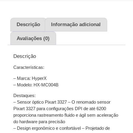
1x de
R$
239,00
sem
R$
239,00
juros
Descrição
Informação adicional
2x de
R$
119,50
sem
R$
239,00
Avaliações (0)
juros
3x de
R$
79,67
sem
R$
239,01
Descrição
juros
Características:
4x de
R$
60,05
com
R$
240,20
– Marca: HyperX
juros
– Modelo: HX-MC004B
Destaques:
– Sensor óptico Pixart 3327 – O renomado sensor
Pixart 3327 para configurações DPI de até 6200
proporciona rastreamento fluido e ágil sem aceleração
do hardware para precisão
– Design ergonômico e confortável – Projetado de