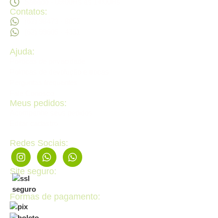
Sábado - 09:00Hs ás 14:00Hs
Contatos:
(62) 98473 - 8855
(62) 99605 - 4331
Ajuda:
Politícas de privacidade
Politícas de devolução e trocas
Perguntas frequentes
Fale Conosco
Meus pedidos:
Acompanhe seus pedidos
Editar cadastro
Redes Sociais:
Site seguro:
Formas de pagamento: