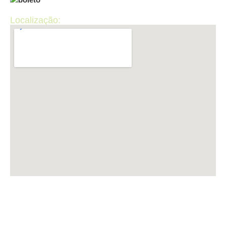
Localização:
LUP INFORMÁTICA CNPJ: 50.440.867/0001-36 ​