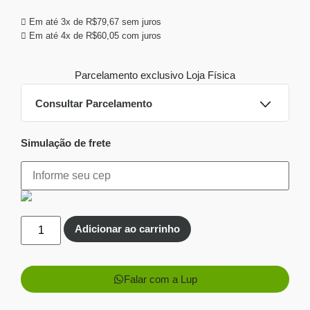
Em até 3x de
R$
79,67
sem juros
Em até 4x de
R$
60,05
com juros
Parcelamento exclusivo
Loja Física
Consultar Parcelamento
Simulação de frete
Dinheiro ou PIX
Pix:
R$
224,66
Aprovação imediata
Economize
R$
14,34
no Pix
Adicionar ao carrinho
Cartões de crédito:
Aprovação imediata
Falar com a Lup