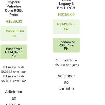
HyperX
Legacy 3
Pulsefire
Em 1, RGB
Core RGB,
R$
159,00
Preto
R$
239,00
R$
149,46
no
Pix
R$
224,66
no
Pix
Economize
R$
9,54
no
Pix
Economize
R$
14,34
no
Pix
Em até 3x de
R$
53,00
sem juros
Em até 3x de
R$
79,67
sem juros
Adicionar
Em até 4x de
R$
60,05
com juros
ao
carrinho
Adicionar
ao
carrinho