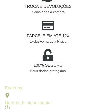
TROCA E DEVOLUÇÕES
7 dias após a compra
PARCELE EM ATÉ 12X
Exclusivo na Loja Física
100% SEGURO
Seus dados protegidos
Endereço:
Av. 2ª Radial, Qd 120 - Lt 08 N 640 - St. Pedro Ludovico,
Goiânia - GO, 74820-090
Horario de atendimento:
Segunda a sexta - 08:30Hs ás 18:30Hs