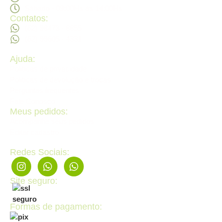
Sábado - 09:00Hs ás 14:00Hs
Contatos:
(62) 98473 - 8855
(62) 99605 - 4331
Ajuda:
Politícas de privacidade
Politícas de devolução e trocas
Perguntas frequentes
Fale Conosco
Meus pedidos:
Acompanhe seus pedidos
Editar cadastro
Redes Sociais:
Site seguro:
Formas de pagamento: