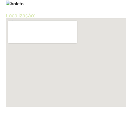
Localização:
LUP INFORMÁTICA CNPJ: 50.440.867/0001-36 ​