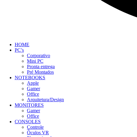
HOME
PC’s
Corporativo
Mini PC
Pronta entrega
Pré Montados
NOTEBOOKS
Apple
Gamer
Office
Arquitetura/Design
MONITORES
Gamer
Office
CONSOLES
Controle
Ôculos VR