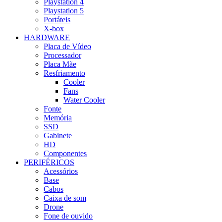
Playstation 4
Playstation 5
Portáteis
X-box
HARDWARE
Placa de Vídeo
Processador
Placa Mãe
Resfriamento
Cooler
Fans
Water Cooler
Fonte
Memória
SSD
Gabinete
HD
Componentes
PERIFÉRICOS
Acessórios
Base
Cabos
Caixa de som
Drone
Fone de ouvido