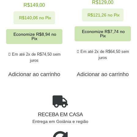
R$
129,00
R$
149,00
R$
121,26
no Pix
R$
140,06
no Pix
Economize
R$
7,74
no
Economize
R$
8,94
no
Pix
Pix
Em até 2x de
R$
64,50
sem
Em até 2x de
R$
74,50
sem
juros
juros
Adicionar ao carrinho
Adicionar ao carrinho
RECEBA EM CASA
Entrega em Goiânia e região