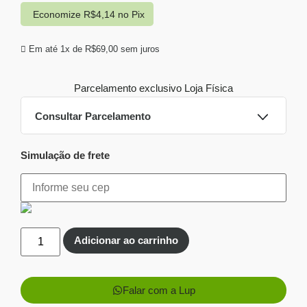
Economize
R$
4,14
no Pix
Em até 1x de
R$
69,00
sem juros
Parcelamento exclusivo
Loja Física
Consultar Parcelamento
Simulação de frete
Dinheiro ou PIX
Pix:
R$
64,86
Aprovação imediata
Economize
R$
4,14
no Pix
Adicionar ao carrinho
Cartões de crédito:
Aprovação imediata
Falar com a Lup