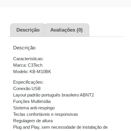
1x de
R$
69,00
sem
R$
69,00
juros
Descrição
Avaliações (0)
Descrição
Características:
Marca: C3Tech
Modelo: KB-M10BK
Especificações:
Conexão USB
Layout padrão português brasileiro ABNT2
Funções Multimídia
Sistema anti-respingo
Teclas confortáveis e responsivas
Regulagem de altura
Plug and Play, sem necessidade de instalação de