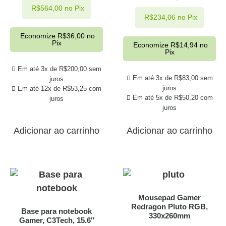
R$
564,00
no Pix
R$
234,06
no Pix
Economize
R$
36,00
no
Pix
Economize
R$
14,94
no
Pix
Em até 3x de
R$
200,00
sem
Em até 3x de
R$
83,00
sem
juros
juros
Em até 12x de
R$
53,25
com
Em até 5x de
R$
50,20
com
juros
juros
Adicionar ao carrinho
Adicionar ao carrinho
Mousepad Gamer
Redragon Pluto RGB,
Base para notebook
330x260mm
Gamer, C3Tech, 15.6″