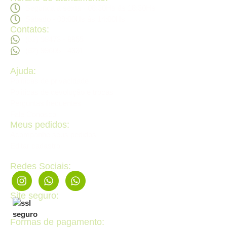
Segunda a sexta - 08:30Hs ás 18:30Hs
Sábado - 09:00Hs ás 14:00Hs
Contatos:
(62) 98473 - 8855
(62) 99605 - 4331
Ajuda:
Politícas de privacidade
Politícas de devolução e trocas
Perguntas frequentes
Fale Conosco
Meus pedidos:
Acompanhe seus pedidos
Editar cadastro
Redes Sociais:
Site seguro:
Formas de pagamento: