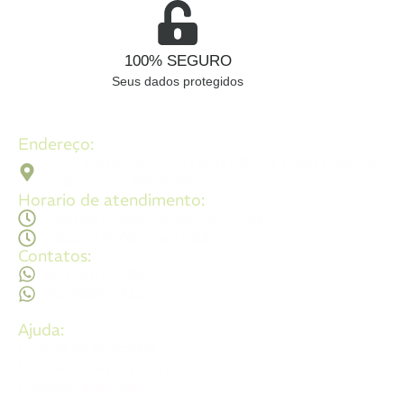
100% SEGURO
Seus dados protegidos
Endereço:
Av. 2ª Radial, Qd 120 - Lt 08 N 640 - St. Pedro Ludovico,
Goiânia - GO, 74820-090
Horario de atendimento:
Segunda a sexta - 08:30Hs ás 18:30Hs
Sábado - 09:00Hs ás 14:00Hs
Contatos:
(62) 98473 - 8855
(62) 99605 - 4331
Ajuda:
Politícas de privacidade
Politícas de devolução e trocas
Perguntas frequentes