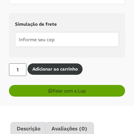
Dinheiro ou PIX
Simulação de frete
Pix:
R$
271,66
Aprovação imediata
Economize
R$
17,34
no Pix
Cartões de crédito:
Aprovação imediata
Adicionar ao carrinho
Falar com a Lup
1x de
R$
289,00
sem
R$
289,00
juros
2x de
R$
144,50
sem
R$
289,00
juros
Descrição
Avaliações (0)