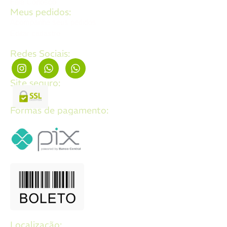
Fale Conosco
Meus pedidos:
Acompanhe seus pedidos
Editar cadastro
Redes Sociais:
Site seguro:
Formas de pagamento:
Localização: