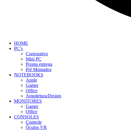
HOME
PC’s
Corporativo
Mini PC
Pronta entrega
Pré Montados
NOTEBOOKS
Apple
Gamer
Office
Arquitetura/Design
MONITORES
Gamer
Office
CONSOLES
Controle
Ôculos VR