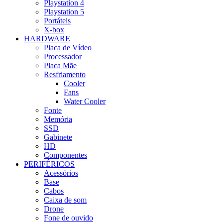
Playstation 4
Playstation 5
Portáteis
X-box
HARDWARE
Placa de Vídeo
Processador
Placa Mãe
Resfriamento
Cooler
Fans
Water Cooler
Fonte
Memória
SSD
Gabinete
HD
Componentes
PERIFÉRICOS
Acessórios
Base
Cabos
Caixa de som
Drone
Fone de ouvido