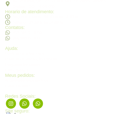
Av. 2ª Radial, Qd 120 - Lt 08 N 640 - St. Pedro Ludovico,
Goiânia - GO, 74820-090
Horario de atendimento:
Segunda a sexta - 08:30Hs ás 18:30Hs
Sábado - 09:00Hs ás 14:00Hs
Contatos:
(62) 98473 - 8855
(62) 99605 - 4331
Ajuda:
Politícas de privacidade
Politícas de devolução e trocas
Perguntas frequentes
Fale Conosco
Meus pedidos:
Acompanhe seus pedidos
Editar cadastro
Redes Sociais:
Site seguro: