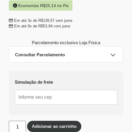
Economize
R$
25,14
no Pix
Em até 3x de
R$
139,67
sem juros
Em até 8x de
R$
53,94
com juros
Parcelamento exclusivo
Loja Física
Consultar Parcelamento
Dinheiro ou PIX
Simulação de frete
Pix:
R$
393,86
Aprovação imediata
Economize
R$
25,14
no Pix
Cartões de crédito:
Adicionar ao carrinho
Aprovação imediata