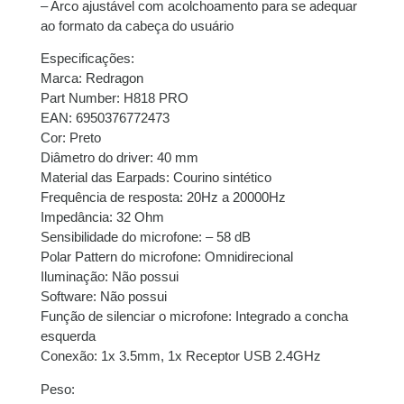
– Arco ajustável com acolchoamento para se adequar
juros
ao formato da cabeça do usuário
7x de
R$
61,29
com
R$
429,03
Especificações:
juros
Marca: Redragon
Part Number: H818 PRO
EAN: 6950376772473
8x de
R$
53,94
com
R$
431,52
Cor: Preto
juros
Diâmetro do driver: 40 mm
Material das Earpads: Courino sintético
Frequência de resposta: 20Hz a 20000Hz
Impedância: 32 Ohm
Sensibilidade do microfone: – 58 dB
Polar Pattern do microfone: Omnidirecional
Iluminação: Não possui
Software: Não possui
Função de silenciar o microfone: Integrado a concha
esquerda
Conexão: 1x 3.5mm, 1x Receptor USB 2.4GHz
Peso: