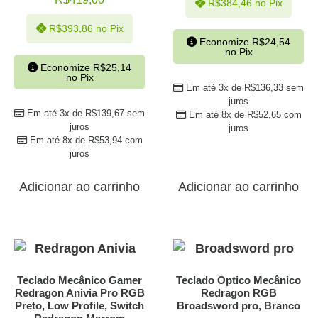
R$
384,46
no Pix
R$
393,86
no Pix
Economize
R$
24,54
no Pix
Economize
R$
25,14
no Pix
Em até 3x de
R$
136,33
sem
juros
Em até 3x de
R$
139,67
sem
Em até 8x de
R$
52,65
com
juros
juros
Em até 8x de
R$
53,94
com
juros
Adicionar ao carrinho
Adicionar ao carrinho
Teclado Mecânico Gamer
Teclado Optico Mecânico
Redragon Anivia Pro RGB
Redragon RGB
Preto, Low Profile, Switch
Broadsword pro, Branco