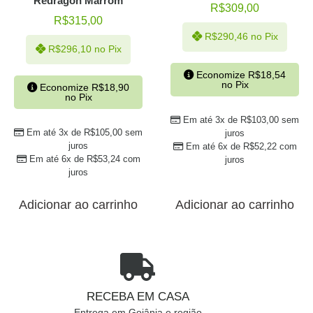
Redragon Marrom
R$
309,00
R$
315,00
R$
290,46
no Pix
R$
296,10
no Pix
Economize
R$
18,54
no Pix
Economize
R$
18,90
no Pix
Em até 3x de
R$
103,00
sem
Em até 3x de
R$
105,00
sem
juros
juros
Em até 6x de
R$
52,22
com
Em até 6x de
R$
53,24
com
juros
juros
Adicionar ao carrinho
Adicionar ao carrinho
RECEBA EM CASA
Entrega em Goiânia e região