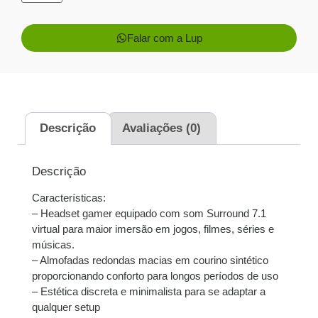
Falar com a Lup
1x de
R$
419,00
sem
R$
419,00
juros
2x de
R$
209,50
sem
R$
419,00
Descrição
Avaliações (0)
juros
3x de
R$
139,67
sem
R$
419,01
Descrição
juros
Características:
– Headset gamer equipado com som Surround 7.1
4x de
R$
105,27
com
R$
421,08
virtual para maior imersão em jogos, filmes, séries e
juros
músicas.
– Almofadas redondas macias em courino sintético
5x de
R$
84,47
com
R$
422,35
proporcionando conforto para longos períodos de uso
juros
– Estética discreta e minimalista para se adaptar a
qualquer setup
6x de
R$
70,81
com
R$
424,86