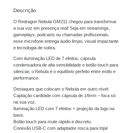
2x de
R$
169,50
sem
R$
339,00
juros
Descrição
O Redragon Nebula GM211 chegou para transformar
3x de
R$
113,00
sem
R$
339,00
a sua voz em presença real! Seja em streamings,
juros
gameplays, podcasts ou chamadas profissionais,
esse microfone entrega áudio limpo, visual impactante
4x de
R$
85,17
com
R$
340,68
e tecnologia de sobra.
juros
Com iluminação LED de 7 efeitos, cápsula
5x de
R$
68,34
com
R$
341,70
condensadora de alta sensibilidade e botão touch para
juros
silenciar, o Nebula é o equilíbrio perfeito entre estilo e
performance.
6x de
R$
57,29
com
R$
343,74
Destaques que colocam o Nebula em outro nível:
juros
Captação cardióide com cápsula de 14mm – foca só
na sua voz.
Iluminação LED com 7 efeitos + projeção da logo na
base.
Botão touch para mute rápido e discreto.
Conexão USB-C com adaptador rosca para tripé