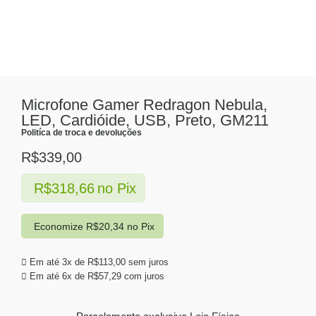
Microfone Gamer Redragon Nebula,
LED, Cardióide, USB, Preto, GM211
Politíca de troca e devoluções
R$
339,00
R$
318,66
no Pix
Economize
R$
20,34
no Pix
Em até 3x de
R$
113,00
sem juros
Em até 6x de
R$
57,29
com juros