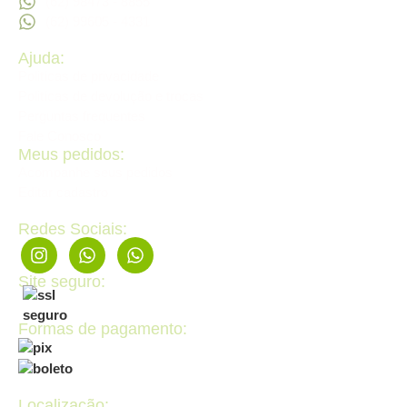
(62) 98473 - 8855
(62) 99605 - 4331
Ajuda:
Politícas de privacidade
Politícas de devolução e trocas
Perguntas frequentes
Fale Conosco
Meus pedidos:
Acompanhe seus pedidos
Editar cadastro
Redes Sociais:
Site seguro:
Formas de pagamento:
Localização: