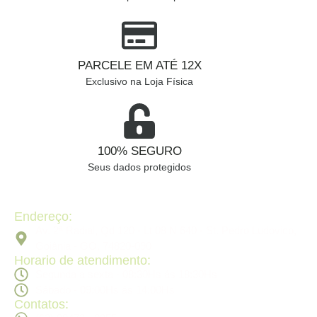
PARCELE EM ATÉ 12X
Exclusivo na Loja Física
100% SEGURO
Seus dados protegidos
Endereço:
Av. 2ª Radial, Qd 120 - Lt 08 N 640 - St. Pedro Ludovico,
Goiânia - GO, 74820-090
Horario de atendimento:
Segunda a sexta - 08:30Hs ás 18:30Hs
Sábado - 09:00Hs ás 14:00Hs
Contatos: