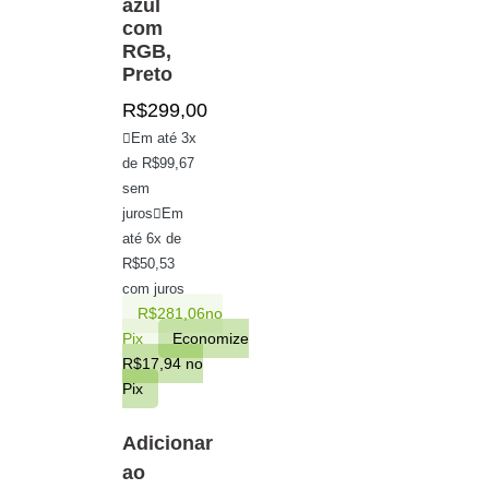
azul
com
RGB,
Preto
R$
299,00
Em até 3x
de
R$
99,67
sem
juros
Em
até 6x de
R$
50,53
com juros
R$
281,06
no
Pix
Economize
R$
17,94
no
Pix
Adicionar
ao