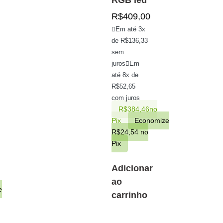
RGB led
R$
409,00
Em até 3x
de
R$
136,33
sem
juros
Em
até 8x de
R$
52,65
com juros
R$
384,46
no
Pix
Economize
R$
24,54
no
Pix
Adicionar
ao
e
carrinho