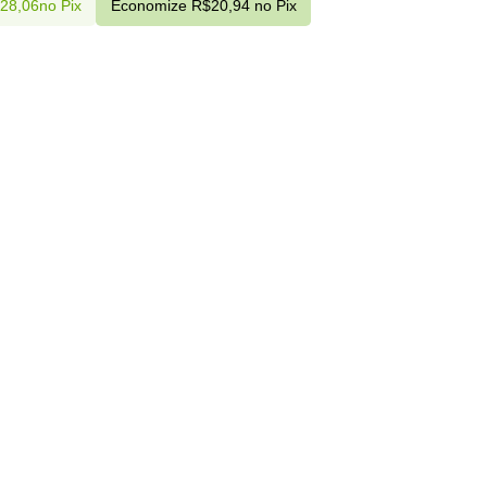
28,06
no Pix
Economize
R$
20,94
no Pix