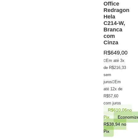
Office
Redragon
Hela
C214-W,
Branca
com
Cinza
R$
649,00
Em até 3x
de
R$
216,33
sem
juros
Em
até 12x de
R$
57,60
com juros
R$
610,06
no
Pix
Economiz
R$
38,94
no
Pix