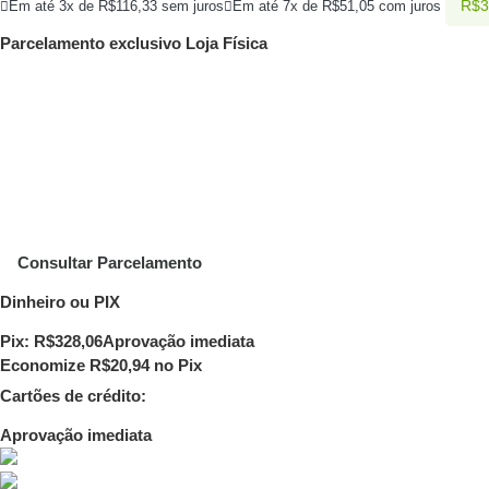
R$
3
Em até 3x de
R$
116,33
sem juros
Em até 7x de
R$
51,05
com juros
Parcelamento exclusivo
Loja Física
Consultar Parcelamento
Dinheiro ou PIX
Pix:
R$
328,06
Aprovação imediata
Economize
R$
20,94
no Pix
Cartões de crédito:
Aprovação imediata