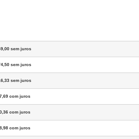
49,00
sem juros
74,50
sem juros
16,33
sem juros
7,69
com juros
0,36
com juros
8,98
com juros