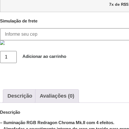
7x de
R$
5
Simulação de frete
Adicionar ao carrinho
Descrição
Avaliações (0)
Descrição
– Iluminação RGB Redragon Chroma Mk.II com 4 efeitos.
– Almofadas e revestimento interno do arco em tecido para pro