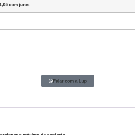
1,05
com juros
Falar com a Lup
porcionar o máximo de conforto.