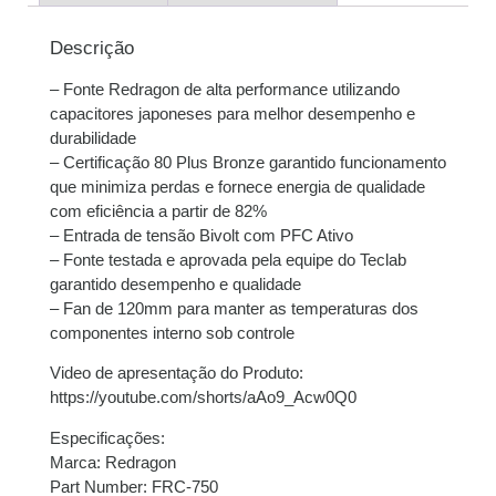
3x de
R$
153,00
sem
R$
459,00
Descrição
juros
– Fonte Redragon de alta performance utilizando
4x de
R$
115,32
com
R$
461,28
capacitores japoneses para melhor desempenho e
juros
durabilidade
– Certificação 80 Plus Bronze garantido funcionamento
5x de
R$
92,53
com
R$
462,65
que minimiza perdas e fornece energia de qualidade
juros
com eficiência a partir de 82%
– Entrada de tensão Bivolt com PFC Ativo
6x de
R$
77,57
com
R$
465,42
– Fonte testada e aprovada pela equipe do Teclab
juros
garantido desempenho e qualidade
– Fan de 120mm para manter as temperaturas dos
7x de
R$
67,15
com
R$
470,05
componentes interno sob controle
juros
Video de apresentação do Produto:
https://youtube.com/shorts/aAo9_Acw0Q0
8x de
R$
59,08
com
R$
472,64
juros
Especificações:
Marca: Redragon
9x de
R$
53,05
com
R$
477,45
Part Number: FRC-750