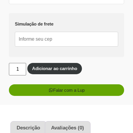
Dinheiro ou PIX
Simulação de frete
Pix:
R$
431,46
Aprovação imediata
Economize
R$
27,54
no Pix
Cartões de crédito:
Aprovação imediata
Adicionar ao carrinho
Falar com a Lup
1x de
R$
459,00
sem
R$
459,00
juros
2x de
R$
229,50
sem
R$
459,00
juros
Descrição
Avaliações (0)