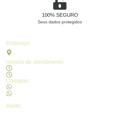
100% SEGURO
Seus dados protegidos
Endereço:
Av. 2ª Radial, Qd 120 - Lt 08 N 640 - St. Pedro Ludovico,
Goiânia - GO, 74820-090
Horario de atendimento:
Segunda a sexta - 08:30Hs ás 18:30Hs
Sábado - 09:00Hs ás 14:00Hs
Contatos:
(62) 98473 - 8855
(62) 99605 - 4331
Ajuda:
Politícas de privacidade
Politícas de devolução e trocas
Perguntas frequentes
Fale Conosco