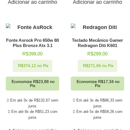
Adicionar ao carrinho
Adicionar ao carrinho
Fonte Asrock Pro 650w 80
Teclado Mecânico Gamer
Plus Bronze Atx 3.1
Redragon Diti K601
R$
398,00
R$
289,00
R$
374,12
no Pix
R$
271,66
no Pix
Economize
R$
23,88
no
Economize
R$
17,34
no
Pix
Pix
Em até 3x de
R$
132,67
sem
Em até 3x de
R$
96,33
sem
juros
juros
Em até 8x de
R$
51,23
com
Em até 5x de
R$
58,26
com
juros
juros