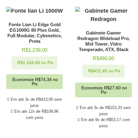
Fonte Lian Li Edge Gold
EG1000G 80 Plus Gold,
Gabinete Gamer
Full Modular, Cybenetics,
Redragon Wideload Pro,
Preta
Mid Tower, Vidro
Temperado, ATX, Black
R$
1.239,00
R$
460,00
R$
1.164,66
no Pix
R$
432,40
no Pix
Economize
R$
74,34
no
Pix
Economize
R$
27,60
no
Pix
Em até 3x de
R$
413,00
sem
juros
Em até 3x de
R$
153,33
sem
Em até 12x de
R$
109,96
juros
com juros
Em até 9x de
R$
53,17
com
juros