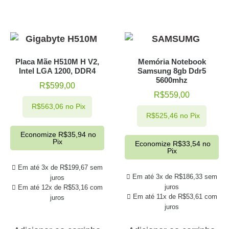
Placa Mãe H510M H V2,
Memória Notebook
Intel LGA 1200, DDR4
Samsung 8gb Ddr5
5600mhz
R$
599,00
R$
559,00
R$
563,06
no Pix
R$
525,46
no Pix
Economize
R$
35,94
no
Pix
Economize
R$
33,54
no
Pix
Em até 3x de
R$
199,67
sem
Em até 3x de
R$
186,33
sem
juros
juros
Em até 12x de
R$
53,16
com
Em até 11x de
R$
53,61
com
juros
juros