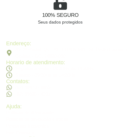
100% SEGURO
Seus dados protegidos
Endereço:
Av. 2ª Radial, Qd 120 - Lt 08 N 640 - St. Pedro Ludovico,
Goiânia - GO, 74820-090
Horario de atendimento:
Segunda a sexta - 08:30Hs ás 18:30Hs
Sábado - 09:00Hs ás 14:00Hs
Contatos:
(62) 98473 - 8855
(62) 99605 - 4331
Ajuda:
Politícas de privacidade
Politícas de devolução e trocas
Perguntas frequentes
Fale Conosco