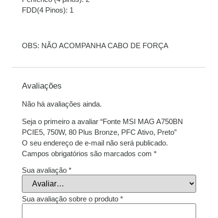
FDD(4 Pinos): 1
9x de
R$
65,88
com
R$
592,92
juros
OBS: NÃO ACOMPANHA CABO DE FORÇA
10x de
R$
59,57
com
R$
595,70
juros
Avaliações
11x de
R$
54,67
com
R$
601,37
juros
Não há avaliações ainda.
12x de
R$
50,59
com
R$
607,08
Seja o primeiro a avaliar “Fonte MSI MAG A750BN
juros
PCIE5, 750W, 80 Plus Bronze, PFC Ativo, Preto”
O seu endereço de e-mail não será publicado.
Campos obrigatórios são marcados com
*
Sua avaliação
*
Sua avaliação sobre o produto
*