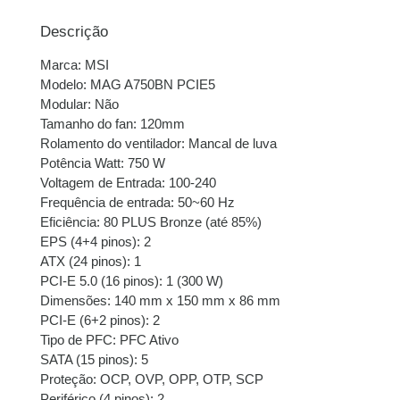
2x de
R$
285,00
sem
R$
570,00
juros
Descrição
Marca: MSI
3x de
R$
190,00
sem
R$
570,00
Modelo: MAG A750BN PCIE5
juros
Modular: Não
Tamanho do fan: 120mm
4x de
R$
143,21
com
R$
572,84
Rolamento do ventilador: Mancal de luva
juros
Potência Watt: 750 W
Voltagem de Entrada: 100-240
5x de
R$
114,91
com
R$
574,55
Frequência de entrada: 50~60 Hz
juros
Eficiência: 80 PLUS Bronze (até 85%)
EPS (4+4 pinos): 2
6x de
R$
96,33
com
R$
577,98
ATX (24 pinos): 1
juros
PCI-E 5.0 (16 pinos): 1 (300 W)
Dimensões: 140 mm x 150 mm x 86 mm
7x de
R$
83,38
com
R$
583,66
PCI-E (6+2 pinos): 2
juros
Tipo de PFC: PFC Ativo
SATA (15 pinos): 5
8x de
R$
73,37
com
R$
586,96
Proteção: OCP, OVP, OPP, OTP, SCP
juros
Periférico (4 pinos): 2