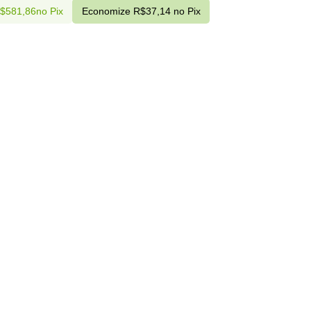
$
581,86
no Pix
Economize
R$
37,14
no Pix