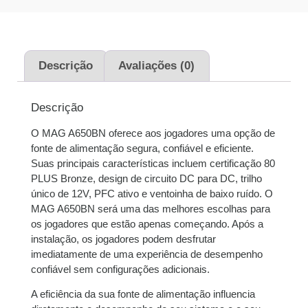
juros
2x de
R$
207,50
sem
R$
415,00
juros
Descrição
Avaliações (0)
3x de
R$
138,33
sem
R$
414,99
Descrição
juros
O MAG A650BN oferece aos jogadores uma opção de
4x de
R$
104,27
com
R$
417,08
fonte de alimentação segura, confiável e eficiente.
juros
Suas principais características incluem certificação 80
PLUS Bronze, design de circuito DC para DC, trilho
5x de
R$
83,66
com
R$
418,30
único de 12V, PFC ativo e ventoinha de baixo ruído. O
juros
MAG A650BN será uma das melhores escolhas para
os jogadores que estão apenas começando. Após a
6x de
R$
70,14
com
R$
420,84
instalação, os jogadores podem desfrutar
juros
imediatamente de uma experiência de desempenho
confiável sem configurações adicionais.
7x de
R$
60,71
com
R$
424,97
A eficiência da sua fonte de alimentação influencia
juros