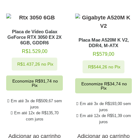
Placa de Vídeo Galax
GeForce RTX 3050 EX 2X
Placa Mae A520M K V2,
6GB, GDDR6
DDR4, M-ATX
R$
1.529,00
R$
579,00
R$
1.437,26
no Pix
R$
544,26
no Pix
Economize
R$
91,74
no
Economize
R$
34,74
no
Pix
Pix
Em até 3x de
R$
509,67
sem
Em até 3x de
R$
193,00
sem
juros
juros
Em até 12x de
R$
135,70
Em até 12x de
R$
51,39
com
com juros
juros
Adicionar ao carrinho
Adicionar ao carrinho