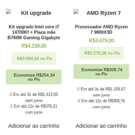
Kit upgrade Intel core i7
Processador AMD Ryzen
14700Kf + Placa mãe
7 9800X3D
B760M Gaming Gigabyte
R$
3.479,00
R$
4.239,00
R$
3.270,26
no Pix
R$
3.984,66
no Pix
Economize
R$
208,74
no Pix
Economize
R$
254,34
no Pix
Em até 3x de
R$
1.159,67
Em até 3x de
R$
1.413,00
sem juros
sem juros
Em até 12x de
R$
308,76
Em até 12x de
R$
376,21
com juros
com juros
Adicionar ao carrinho
Adicionar ao carrinho