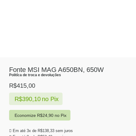
Fonte MSI MAG A650BN, 650W
Politíca de troca e devoluções
R$
415,00
R$
390,10
no Pix
Economize
R$
24,90
no Pix
Em até 3x de
R$
138,33
sem juros