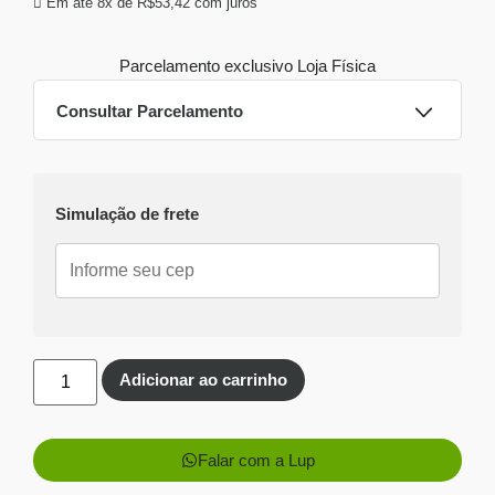
Em até 8x de
R$
53,42
com juros
Parcelamento exclusivo
Loja Física
Consultar Parcelamento
Dinheiro ou PIX
Simulação de frete
Pix:
R$
390,10
Aprovação imediata
Economize
R$
24,90
no Pix
Cartões de crédito:
Aprovação imediata
Adicionar ao carrinho
Falar com a Lup
1x de
R$
415,00
sem
R$
415,00