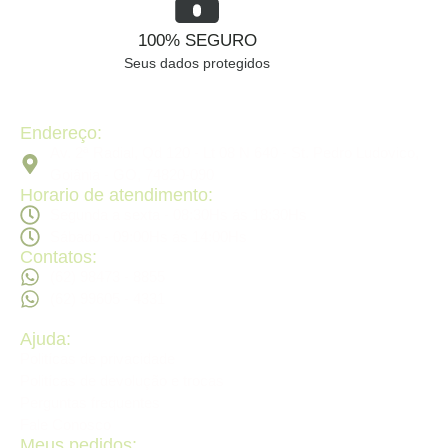
100% SEGURO
Seus dados protegidos
Endereço:
Av. 2ª Radial, Qd 120 - Lt 08 N 640 - St. Pedro Ludovico,
Goiânia - GO, 74820-090
Horario de atendimento:
Segunda a sexta - 08:30Hs ás 18:30Hs
Sábado - 09:00Hs ás 14:00Hs
Contatos:
(62) 98473 - 8855
(62) 99605 - 4331
Ajuda:
Politícas de privacidade
Politícas de devolução e trocas
Perguntas frequentes
Fale Conosco
Meus pedidos: