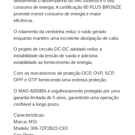
diretamente o desempenho do seu sistema e o seu
consumo de energia. A certificação 80 PLUS BRONZE
8x de
R$
53,42
com
R$
427,36
promete menor consumo de energia e maior
juros
eficiência.
O rolamento da ventoinha reduz o ruído gerado
enquanto mantém uma excelente dissipação de calor.
O projeto de circuito DC-DC adotado reduz a
instabilidade da tensão de saída e adiciona
estabilidade ao fornecimento de energia.
Com os mecanismos de proteção OCP, OVP, SCP,
OPP e OTP fornecendo uma extensa proteção.
O MAG A650BN é orgulhosamente protegido por uma
garantia limitada de 5 anos, garantindo uma operação
confiável a longo prazo.
Características:
Marca: MSI
Modelo: 306-7ZP2B22-CE0
Cor: Preto