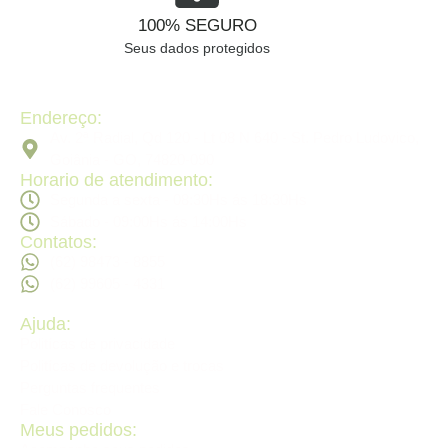
100% SEGURO
Seus dados protegidos
Endereço:
Av. 2ª Radial, Qd 120 - Lt 08 N 640 - St. Pedro Ludovico,
Goiânia - GO, 74820-090
Horario de atendimento:
Segunda a sexta - 08:30Hs ás 18:30Hs
Sábado - 09:00Hs ás 14:00Hs
Contatos:
(62) 98473 - 8855
(62) 99605 - 4331
Ajuda:
Politícas de privacidade
Politícas de devolução e trocas
Perguntas frequentes
Fale Conosco
Meus pedidos: