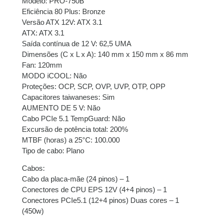
Modelo: PRO-750B
juros
Eficiência 80 Plus: Bronze
Versão ATX 12V: ATX 3.1
9x de
R$
63,45
com
R$
571,05
ATX: ATX 3.1
juros
Saída contínua de 12 V: 62,5 UMA
Dimensões (C x L x A): 140 mm x 150 mm x 86 mm
10x de
R$
57,37
com
R$
573,70
Fan: 120mm
juros
MODO iCOOL: Não
Proteções: OCP, SCP, OVP, UVP, OTP, OPP
Capacitores taiwaneses: Sim
11x de
R$
52,65
com
R$
579,15
AUMENTO DE 5 V: Não
juros
Cabo PCIe 5.1 TempGuard: Não
Excursão de potência total: 200%
MTBF (horas) a 25°C: 100.000
Tipo de cabo: Plano
Cabos:
Cabo da placa-mãe (24 pinos) – 1
Conectores de CPU EPS 12V (4+4 pinos) – 1
Conectores PCIe5.1 (12+4 pinos) Duas cores – 1
(450w)