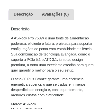
2x de
R$
274,50
sem
R$
549,00
juros
Descrição
Avaliações (0)
3x de
R$
183,00
sem
R$
549,00
Descrição
juros
A ASRock Pro 750W é uma fonte de alimentação
4x de
R$
137,94
com
R$
551,76
poderosa, eficiente e futura, projetada para suportar
juros
configurações de ponta com estabilidade e silêncio.
Sua combinação de tecnologia avançada, como o
5x de
R$
110,68
com
R$
553,40
suporte a PCIe 5.1 e ATX 3.1, junto ao design
juros
premium, a torna uma excelente escolha para quem
quer garantir o melhor para o seu setup.
6x de
R$
92,78
com
R$
556,68
O selo 80 Plus Bronze garante uma eficiência
juros
energética superior, o que se traduz em menos
desperdício de energia e, consequentemente,
7x de
R$
80,31
com
R$
562,17
menores custos com eletricidade.
juros
Marca: ASRock
8x de
R$
70,67
com
R$
565,36