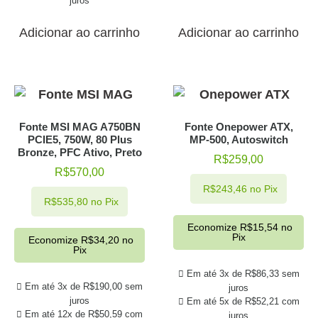
juros
Adicionar ao carrinho
Adicionar ao carrinho
Fonte MSI MAG A750BN
Fonte Onepower ATX,
PCIE5, 750W, 80 Plus
MP-500, Autoswitch
Bronze, PFC Ativo, Preto
R$
259,00
R$
570,00
R$
243,46
no Pix
R$
535,80
no Pix
Economize
R$
15,54
no
Pix
Economize
R$
34,20
no
Pix
Em até 3x de
R$
86,33
sem
Em até 3x de
R$
190,00
sem
juros
juros
Em até 5x de
R$
52,21
com
Em até 12x de
R$
50,59
com
juros