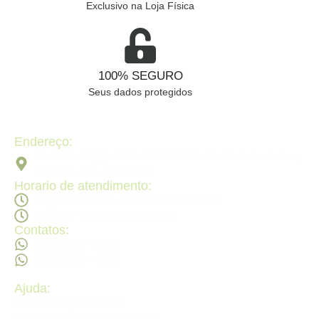
Exclusivo na Loja Física
100% SEGURO
Seus dados protegidos
Endereço:
Av. 2ª Radial, Qd 120 - Lt 08 N 640 - St. Pedro Ludovico,
Goiânia - GO, 74820-090
Horario de atendimento:
Segunda a sexta - 08:30Hs ás 18:30Hs
Sábado - 09:00Hs ás 14:00Hs
Contatos:
(62) 98473 - 8855
(62) 99605 - 4331
Ajuda:
Politícas de privacidade
Politícas de devolução e trocas