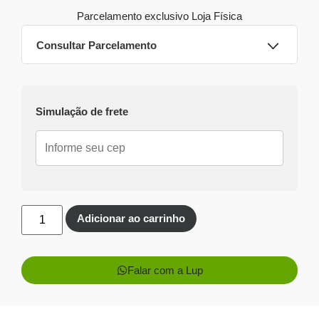
Parcelamento exclusivo
Loja Física
Consultar Parcelamento
Dinheiro ou PIX
Simulação de frete
Pix:
R$
516,06
Aprovação imediata
Economize
R$
32,94
no Pix
Cartões de crédito:
Aprovação imediata
Adicionar ao carrinho
Falar com a Lup
1x de
R$
549,00
sem
R$
549,00
juros