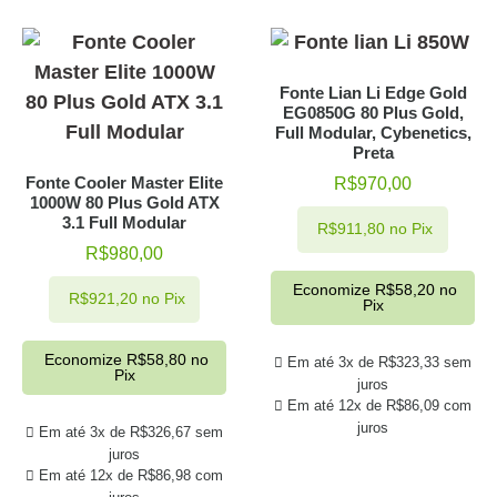
Fonte Lian Li Edge Gold
EG0850G 80 Plus Gold,
Full Modular, Cybenetics,
Preta
Fonte Cooler Master Elite
R$
970,00
1000W 80 Plus Gold ATX
3.1 Full Modular
R$
911,80
no Pix
R$
980,00
Economize
R$
58,20
no
R$
921,20
no Pix
Pix
Economize
R$
58,80
no
Em até 3x de
R$
323,33
sem
Pix
juros
Em até 12x de
R$
86,09
com
juros
Em até 3x de
R$
326,67
sem
juros
Em até 12x de
R$
86,98
com