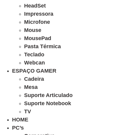
HeadSet
Impressora
Microfone
Mouse
MousePad
Pasta Térmica
Teclado
Webcan
ESPAÇO GAMER
Cadeira
Mesa
Suporte Articulado
Suporte Notebook
TV
HOME
PC’s