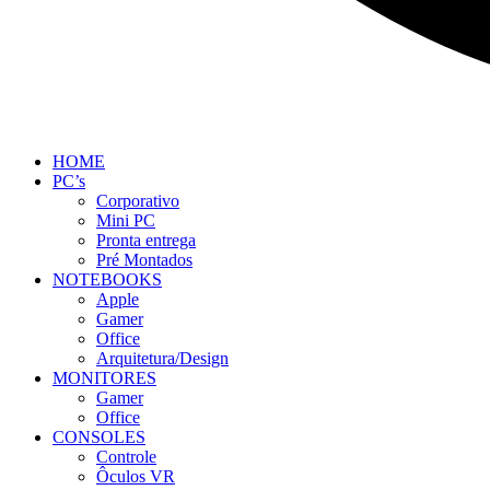
HOME
PC’s
Corporativo
Mini PC
Pronta entrega
Pré Montados
NOTEBOOKS
Apple
Gamer
Office
Arquitetura/Design
MONITORES
Gamer
Office
CONSOLES
Controle
Ôculos VR