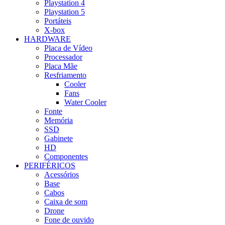
Playstation 4
Playstation 5
Portáteis
X-box
HARDWARE
Placa de Vídeo
Processador
Placa Mãe
Resfriamento
Cooler
Fans
Water Cooler
Fonte
Memória
SSD
Gabinete
HD
Componentes
PERIFÉRICOS
Acessórios
Base
Cabos
Caixa de som
Drone
Fone de ouvido