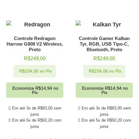
Controle Redragon
Controle Gamer Kalkan
Harrow G808 V2 Wireless,
Tyr, RGB, USB Tipo-C,
Preto
Bluetooth, Preto
R$
249,00
R$
249,00
R$
234,06
no Pix
R$
234,06
no Pix
Economize
R$
14,94
no
Economize
R$
14,94
no
Pix
Pix
Em até 3x de
R$
83,00
sem
Em até 3x de
R$
83,00
sem
juros
juros
Em até 5x de
R$
50,20
com
Em até 5x de
R$
50,20
com
juros
juros