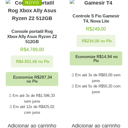
NOVO
Controle S Fio Gamesir
T4, Nova Lite
R$
249,00
Console portatil Rog
Xbox Ally Asus Ryzen Z2
R$
234,06
no Pix
512GB
R$
4.789,00
Economize
R$
14,94
no
Pix
R$
4.501,66
no Pix
Em até 3x de
R$
83,00
sem
Economize
R$
287,34
juros
no Pix
Em até 5x de
R$
50,20
com
juros
Em até 3x de
R$
1.596,33
sem juros
Em até 12x de
R$
425,02
com juros
Adicionar ao carrinho
Adicionar ao carrinho