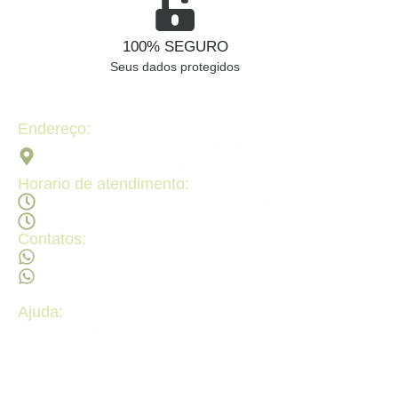
100% SEGURO
Seus dados protegidos
Endereço:
Av. 2ª Radial, Qd 120 - Lt 08 N 640 - St. Pedro Ludovico,
Goiânia - GO, 74820-090
Horario de atendimento:
Segunda a sexta - 08:30Hs ás 18:30Hs
Sábado - 09:00Hs ás 14:00Hs
Contatos:
(62) 98473 - 8855
(62) 99605 - 4331
Ajuda:
Politícas de privacidade
Politícas de devolução e trocas
Perguntas frequentes
Fale Conosco