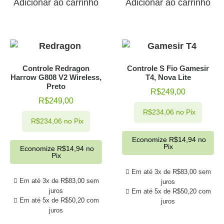
Adicionar ao carrinho
Adicionar ao carrinho
Controle Redragon
Controle S Fio Gamesir
Harrow G808 V2 Wireless,
T4, Nova Lite
Preto
R$
249,00
R$
249,00
R$
234,06
no Pix
R$
234,06
no Pix
Economize
R$
14,94
no
Pix
Economize
R$
14,94
no
Pix
Em até 3x de
R$
83,00
sem
Em até 3x de
R$
83,00
sem
juros
juros
Em até 5x de
R$
50,20
com
Em até 5x de
R$
50,20
com
juros
juros