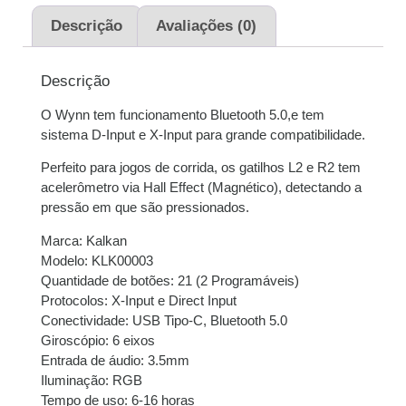
juros
Descrição
Avaliações (0)
2x de
R$
122,45
sem
R$
244,90
juros
Descrição
O Wynn tem funcionamento Bluetooth 5.0,e tem
3x de
R$
81,63
sem
R$
244,89
sistema D-Input e X-Input para grande compatibilidade.
juros
Perfeito para jogos de corrida, os gatilhos L2 e R2 tem
4x de
R$
61,53
com
R$
246,12
acelerômetro via Hall Effect (Magnético), detectando a
juros
pressão em que são pressionados.
Marca: Kalkan
Modelo: KLK00003
Quantidade de botões: 21 (2 Programáveis)
Protocolos: X-Input e Direct Input
Conectividade: USB Tipo-C, Bluetooth 5.0
Giroscópio: 6 eixos
Entrada de áudio: 3.5mm
Iluminação: RGB
Tempo de uso: 6-16 horas