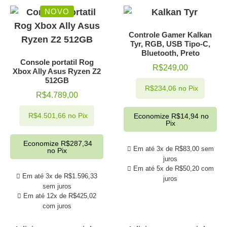
NOVO
Controle Gamer Kalkan
Tyr, RGB, USB Tipo-C,
Bluetooth, Preto
Console portatil Rog
R$
249,00
Xbox Ally Asus Ryzen Z2
512GB
R$
234,06
no Pix
R$
4.789,00
R$
4.501,66
no Pix
Economize
R$
14,94
no
Pix
Economize
R$
287,34
Em até 3x de
R$
83,00
sem
no Pix
juros
Em até 5x de
R$
50,20
com
Em até 3x de
R$
1.596,33
juros
sem juros
Em até 12x de
R$
425,02
com juros