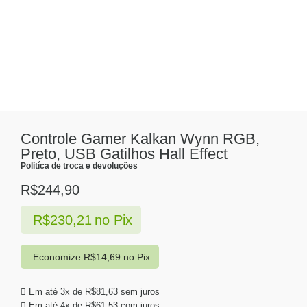
Controle Gamer Kalkan Wynn RGB,
Preto, USB Gatilhos Hall Effect
Politíca de troca e devoluções
R$
244,90
R$
230,21
no Pix
Economize
R$
14,69
no Pix
Em até 3x de
R$
81,63
sem juros
Em até 4x de
R$
61,53
com juros