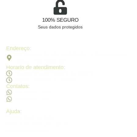
100% SEGURO
Seus dados protegidos
Endereço:
Av. 2ª Radial, Qd 120 - Lt 08 N 640 - St. Pedro Ludovico,
Goiânia - GO, 74820-090
Horario de atendimento:
Segunda a sexta - 08:30Hs ás 18:30Hs
Sábado - 09:00Hs ás 14:00Hs
Contatos:
(62) 98473 - 8855
(62) 99605 - 4331
Ajuda:
Politícas de privacidade
Politícas de devolução e trocas
Perguntas frequentes