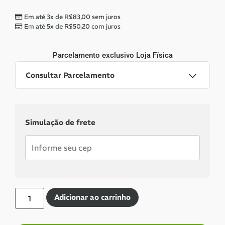
Em até 3x de
R$
83,00
sem juros
Em até 5x de
R$
50,20
com juros
Parcelamento exclusivo
Loja Física
Consultar Parcelamento
Dinheiro ou PIX
Simulação de frete
Pix:
R$
234,06
Aprovação imediata
Economize
R$
14,94
no Pix
Cartões de crédito:
Adicionar ao carrinho
Aprovação imediata