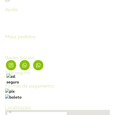
Ajuda:
Politícas de privacidade
Politícas de devolução e trocas
Perguntas frequentes
Fale Conosco
Meus pedidos:
Acompanhe seus pedidos
Editar cadastro
Redes Sociais:
Site seguro:
Formas de pagamento:
Localização: