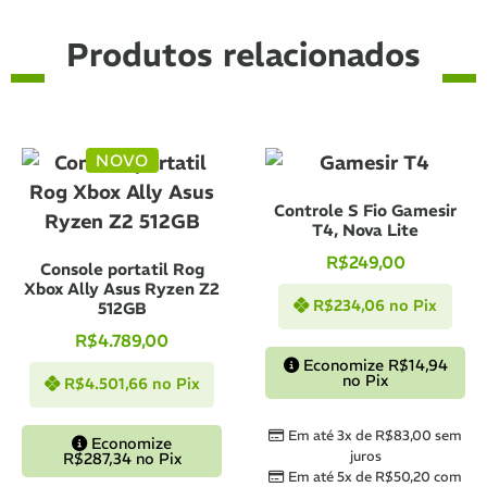
Produtos relacionados
NOVO
Controle S Fio Gamesir
T4, Nova Lite
R$
249,00
Console portatil Rog
Xbox Ally Asus Ryzen Z2
R$
234,06
no Pix
512GB
R$
4.789,00
Economize
R$
14,94
no Pix
R$
4.501,66
no Pix
Em até 3x de
R$
83,00
sem
Economize
juros
R$
287,34
no Pix
Em até 5x de
R$
50,20
com