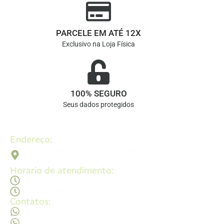
PARCELE EM ATÉ 12X
Exclusivo na Loja Física
100% SEGURO
Seus dados protegidos
Endereço:
Av. 2ª Radial, Qd 120 - Lt 08 N 640 - St. Pedro Ludovico,
Goiânia - GO, 74820-090
Horario de atendimento:
Segunda a sexta - 08:30Hs ás 18:30Hs
Sábado - 09:00Hs ás 14:00Hs
Contatos:
(62) 98473 - 8855
(62) 99605 - 4331