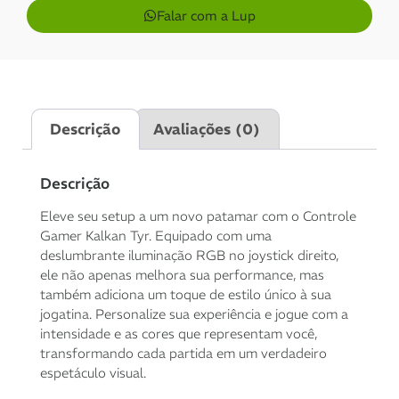
Falar com a Lup
1x de
R$
249,00
sem
R$
249,00
juros
2x de
R$
124,50
sem
R$
249,00
Descrição
Avaliações (0)
juros
3x de
R$
83,00
sem
R$
249,00
Descrição
juros
Eleve seu setup a um novo patamar com o Controle
Gamer Kalkan Tyr. Equipado com uma
4x de
R$
62,56
com
R$
250,24
deslumbrante iluminação RGB no joystick direito,
juros
ele não apenas melhora sua performance, mas
também adiciona um toque de estilo único à sua
5x de
R$
50,20
com
R$
251,00
jogatina. Personalize sua experiência e jogue com a
juros
intensidade e as cores que representam você,
transformando cada partida em um verdadeiro
espetáculo visual.