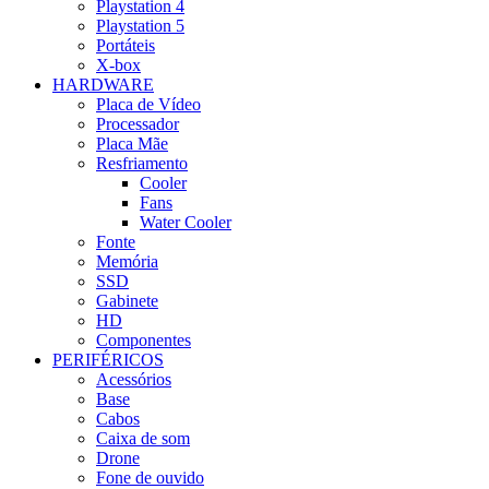
Playstation 4
Playstation 5
Portáteis
X-box
HARDWARE
Placa de Vídeo
Processador
Placa Mãe
Resfriamento
Cooler
Fans
Water Cooler
Fonte
Memória
SSD
Gabinete
HD
Componentes
PERIFÉRICOS
Acessórios
Base
Cabos
Caixa de som
Drone
Fone de ouvido