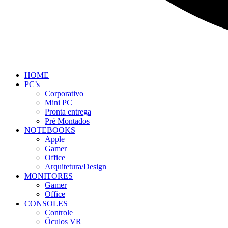
HOME
PC’s
Corporativo
Mini PC
Pronta entrega
Pré Montados
NOTEBOOKS
Apple
Gamer
Office
Arquitetura/Design
MONITORES
Gamer
Office
CONSOLES
Controle
Ôculos VR