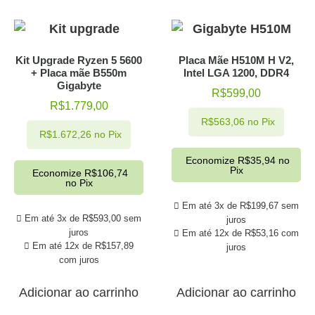
Kit Upgrade Ryzen 5 5600
Placa Mãe H510M H V2,
+ Placa mãe B550m
Intel LGA 1200, DDR4
Gigabyte
R$
599,00
R$
1.779,00
R$
563,06
no Pix
R$
1.672,26
no Pix
Economize
R$
35,94
no
Pix
Economize
R$
106,74
no Pix
Em até 3x de
R$
199,67
sem
Em até 3x de
R$
593,00
sem
juros
juros
Em até 12x de
R$
53,16
com
Em até 12x de
R$
157,89
juros
com juros
Adicionar ao carrinho
Adicionar ao carrinho