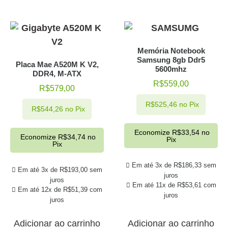
Memória Notebook
Samsung 8gb Ddr5
Placa Mae A520M K V2,
5600mhz
DDR4, M-ATX
R$
559,00
R$
579,00
R$
525,46
no Pix
R$
544,26
no Pix
Economize
R$
33,54
no
Economize
R$
34,74
no
Pix
Pix
Em até 3x de
R$
186,33
sem
Em até 3x de
R$
193,00
sem
juros
juros
Em até 11x de
R$
53,61
com
Em até 12x de
R$
51,39
com
juros
juros
Adicionar ao carrinho
Adicionar ao carrinho