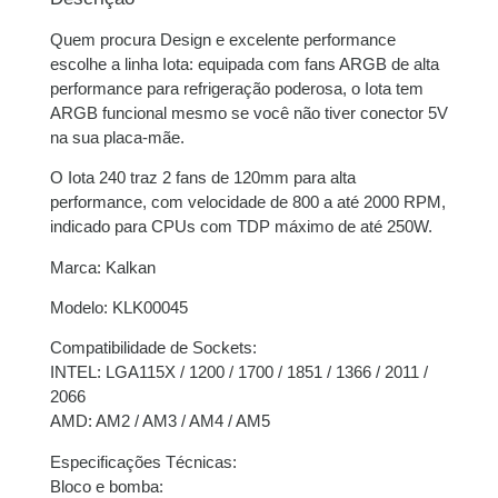
Quem procura Design e excelente performance
3x de
R$
124,00
sem
R$
372,00
escolhe a linha Iota: equipada com fans ARGB de alta
juros
performance para refrigeração poderosa, o Iota tem
ARGB funcional mesmo se você não tiver conector 5V
4x de
R$
93,47
com
R$
373,88
na sua placa-mãe.
juros
O Iota 240 traz 2 fans de 120mm para alta
5x de
R$
75,00
com
R$
375,00
performance, com velocidade de 800 a até 2000 RPM,
juros
indicado para CPUs com TDP máximo de até 250W.
Marca: Kalkan
6x de
R$
62,87
com
R$
377,22
juros
Modelo: KLK00045
Compatibilidade de Sockets:
7x de
R$
54,42
com
R$
380,94
INTEL: LGA115X / 1200 / 1700 / 1851 / 1366 / 2011 /
juros
2066
AMD: AM2 / AM3 / AM4 / AM5
Especificações Técnicas:
Bloco e bomba: