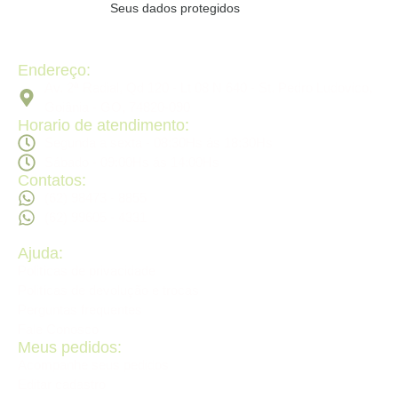
Seus dados protegidos
Endereço:
Av. 2ª Radial, Qd 120 - Lt 08 N 640 - St. Pedro Ludovico,
Goiânia - GO, 74820-090
Horario de atendimento:
Segunda a sexta - 08:30Hs ás 18:30Hs
Sábado - 09:00Hs ás 14:00Hs
Contatos:
(62) 98473 - 8855
(62) 99605 - 4331
Ajuda:
Politícas de privacidade
Politícas de devolução e trocas
Perguntas frequentes
Fale Conosco
Meus pedidos:
Acompanhe seus pedidos
Editar cadastro