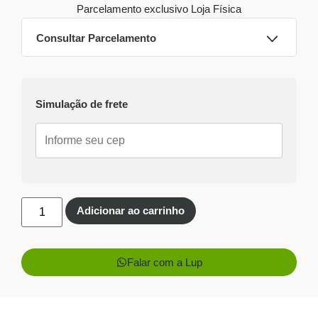
Parcelamento exclusivo
Loja Física
Consultar Parcelamento
Dinheiro ou PIX
Simulação de frete
Pix:
R$
399,50
Aprovação imediata
Economize
R$
25,50
no Pix
Cartões de crédito:
Adicionar ao carrinho
Aprovação imediata
Falar com a Lup
1x de
R$
425,00
sem
R$
425,00