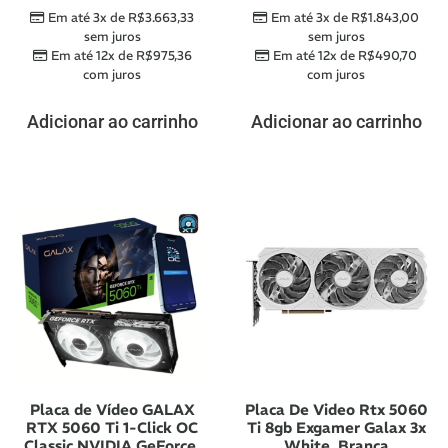
Em até 3x de
R$
3.663,33
Em até 3x de
R$
1.843,00
sem juros
sem juros
Em até 12x de
R$
975,36
Em até 12x de
R$
490,70
com juros
com juros
Adicionar ao carrinho
Adicionar ao carrinho
Placa de Vídeo GALAX
Placa De Video Rtx 5060
RTX 5060 Ti 1-Click OC
Ti 8gb Exgamer Galax 3x
Classic NVIDIA GeForce,
White, Branca