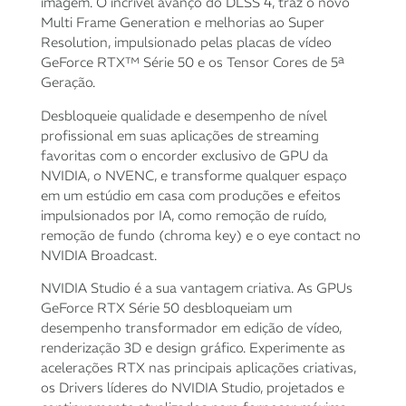
imagem. O incrível avanço do DLSS 4, traz o novo
10x de
R$
567,33
R$
5.673,30
Multi Frame Generation e melhorias ao Super
com juros
Resolution, impulsionado pelas placas de vídeo
GeForce RTX™ Série 50 e os Tensor Cores de 5ª
11x de
R$
520,69
R$
5.727,59
Geração.
com juros
Desbloqueie qualidade e desempenho de nível
profissional em suas aplicações de streaming
12x de
R$
481,82
R$
5.781,84
favoritas com o encorder exclusivo de GPU da
com juros
NVIDIA, o NVENC, e transforme qualquer espaço
em um estúdio em casa com produções e efeitos
impulsionados por IA, como remoção de ruído,
remoção de fundo (chroma key) e o eye contact no
NVIDIA Broadcast.
NVIDIA Studio é a sua vantagem criativa. As GPUs
GeForce RTX Série 50 desbloqueiam um
desempenho transformador em edição de vídeo,
renderização 3D e design gráfico. Experimente as
acelerações RTX nas principais aplicações criativas,
os Drivers líderes do NVIDIA Studio, projetados e