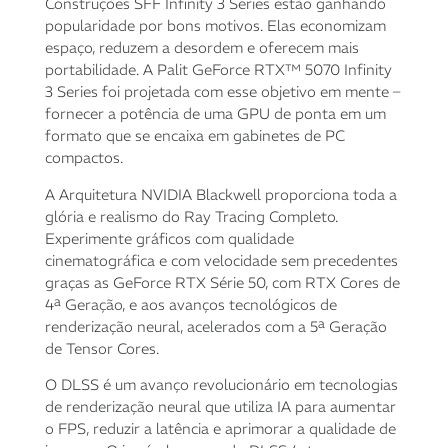
Construções SFF Infinity 3 Series estão ganhando
sem juros
popularidade por bons motivos. Elas economizam
espaço, reduzem a desordem e oferecem mais
4x de
R$
1.364,04
R$
5.456,16
portabilidade. A Palit GeForce RTX™ 5070 Infinity
com juros
3 Series foi projetada com esse objetivo em mente –
fornecer a potência de uma GPU de ponta em um
5x de
R$
1.094,49
R$
5.472,45
formato que se encaixa em gabinetes de PC
com juros
compactos.
6x de
R$
917,50
com
R$
5.505,00
A Arquitetura NVIDIA Blackwell proporciona toda a
juros
glória e realismo do Ray Tracing Completo.
Experimente gráficos com qualidade
7x de
R$
794,19
com
R$
5.559,33
cinematográfica e com velocidade sem precedentes
juros
graças as GeForce RTX Série 50, com RTX Cores de
4ª Geração, e aos avanços tecnológicos de
renderização neural, acelerados com a 5ª Geração
8x de
R$
698,85
com
R$
5.590,80
de Tensor Cores.
juros
O DLSS é um avanço revolucionário em tecnologias
9x de
R$
627,47
com
R$
5.647,23
de renderização neural que utiliza IA para aumentar
juros
o FPS, reduzir a latência e aprimorar a qualidade de