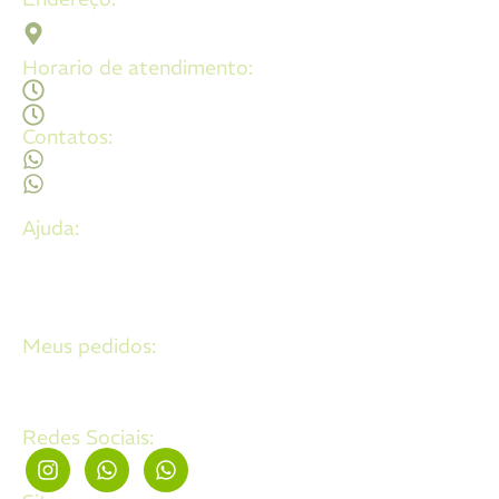
Av. 2ª Radial, Qd 120 - Lt 08 N 640 - St. Pedro Ludovico,
Goiânia - GO, 74820-090
Horario de atendimento:
Segunda a sexta - 08:30Hs ás 18:30Hs
Sábado - 09:00Hs ás 14:00Hs
Contatos:
(62) 98473 - 8855
(62) 99605 - 4331
Ajuda:
Politícas de privacidade
Politícas de devolução e trocas
Perguntas frequentes
Fale Conosco
Meus pedidos:
Acompanhe seus pedidos
Editar cadastro
Redes Sociais: