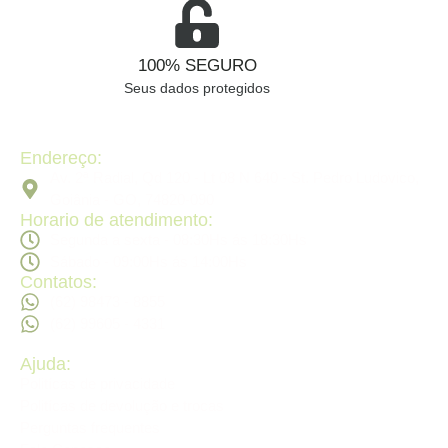
100% SEGURO
Seus dados protegidos
Endereço:
Av. 2ª Radial, Qd 120 - Lt 08 N 640 - St. Pedro Ludovico,
Goiânia - GO, 74820-090
Horario de atendimento:
Segunda a sexta - 08:30Hs ás 18:30Hs
Sábado - 09:00Hs ás 14:00Hs
Contatos:
(62) 98473 - 8855
(62) 99605 - 4331
Ajuda:
Politícas de privacidade
Politícas de devolução e trocas
Perguntas frequentes