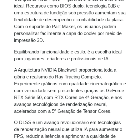
ideal. Recursos como BIOS duplo, tecnologia 0dB e
5x de
R$
2.215,58
R$
11.077,90
uma estrutura de fundição sob pressão aumentam sua
com juros
flexibilidade de desempenho e confiabilidade da placa.
Com o suporte do Palit Maker, os usuários podem
6x de
R$
1.857,31
R$
11.143,86
personalizar facilmente a capa do cooler por meio de
com juros
impressão 3D.
Equilibrando funcionalidade e estilo, é a escolha ideal
7x de
R$
1.607,68
R$
11.253,76
para jogadores, criadores e profissionais de IA.
com juros
A Arquitetura NVIDIA Blackwell proporciona toda a
8x de
R$
1.414,69
R$
11.317,52
glória e realismo do Ray Tracing Completo.
com juros
Experimente gráficos com qualidade cinematográfica e
com velocidade sem precedentes graças as GeForce
RTX Série 50, com RTX Cores de 4ª Geração, e aos
9x de
R$
1.270,20
R$
11.431,80
avanços tecnológicos de renderização neural,
com juros
acelerados com a 5ª Geração de Tensor Cores.
10x de
R$
1.148,46
R$
11.484,60
O DLSS é um avanço revolucionário em tecnologias
com juros
de renderização neural que utiliza IA para aumentar o
FPS, reduzir a latência e aprimorar a qualidade de