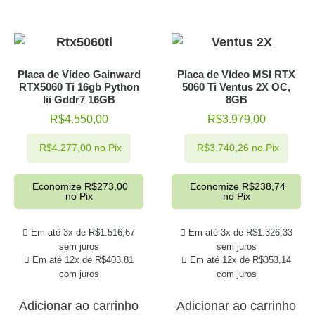
Placa de Vídeo Gainward
Placa de Vídeo MSI RTX
RTX5060 Ti 16gb Python
5060 Ti Ventus 2X OC,
Iii Gddr7 16GB
8GB
R$
4.550,00
R$
3.979,00
R$
4.277,00
no Pix
R$
3.740,26
no Pix
Economize
R$
273,00
Economize
R$
238,74
no Pix
no Pix
Em até 3x de
R$
1.516,67
Em até 3x de
R$
1.326,33
sem juros
sem juros
Em até 12x de
R$
403,81
Em até 12x de
R$
353,14
com juros
com juros
Adicionar ao carrinho
Adicionar ao carrinho