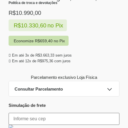
Politíca de troca e devoluções
R$
10.990,00
R$
10.330,60
no Pix
Economize
R$
659,40
no Pix
Em até 3x de
R$
3.663,33
sem juros
Em até 12x de
R$
975,36
com juros
Parcelamento exclusivo
Loja Física
Consultar Parcelamento
Simulação de frete
Dinheiro ou PIX
Pix:
R$
10.330,60
Aprovação imediata