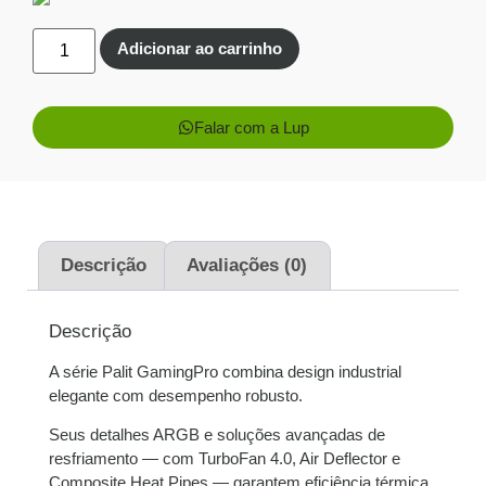
Economize
R$
659,40
no Pix
Adicionar ao carrinho
Cartões de crédito:
Aprovação imediata
Falar com a Lup
1x de
R$
10.990,00
R$
10.990,00
sem juros
Descrição
Avaliações (0)
2x de
R$
5.495,00
R$
10.990,00
sem juros
Descrição
A série Palit GamingPro combina design industrial
3x de
R$
3.663,33
R$
10.989,99
elegante com desempenho robusto.
sem juros
Seus detalhes ARGB e soluções avançadas de
4x de
R$
2.761,24
R$
11.044,96
resfriamento — com TurboFan 4.0, Air Deflector e
com juros
Composite Heat Pipes — garantem eficiência térmica