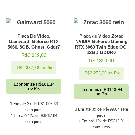
Placa De Video,
Placa de Vídeo Zotac
Gainward, Geforce RTX
NVIDIA GeForce Gaming
5060, 8GB, Ghost, Gddr7
RTX 3060 Twin Edge OC,
12GB GDDR6
R$
3.019,00
R$
2.399,00
R$
2.837,86
no Pix
R$
2.255,06
no Pix
Economize
R$
181,14
no Pix
Economize
R$
143,94
no Pix
Em até 3x de
R$
1.006,33
Em até 3x de
R$
799,67
sem
sem juros
juros
Em até 12x de
R$
267,94
Em até 12x de
R$
212,91
com juros
com juros