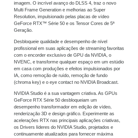
11x de
R$
1.054,04
R$
11.594,44
imagem. O incrível avanço do DLSS 4, traz o novo
com juros
Multi Frame Generation e melhorias ao Super
Resolution, impulsionado pelas placas de vídeo
12x de
R$
975,36
com
R$
11.704,32
GeForce RTX™ Série 50 e os Tensor Cores de 5ª
juros
Geração.
Desbloqueie qualidade e desempenho de nível
profissional em suas aplicações de streaming favoritas
com o encorder exclusivo de GPU da NVIDIA, o
NVENC, e transforme qualquer espaço em um estúdio
em casa com produções e efeitos impulsionados por
IA, como remoção de ruído, remoção de fundo
(chroma key) e o eye contact no NVIDIA Broadcast.
NVIDIA Studio é a sua vantagem criativa. As GPUs
GeForce RTX Série 50 desbloqueiam um
desempenho transformador em edição de vídeo,
renderização 3D e design gráfico. Experimente as
acelerações RTX nas principais aplicações criativas,
os Drivers líderes do NVIDIA Studio, projetados e
continuamente atualizados para fornecer máxima