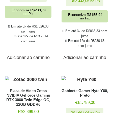
R$
2.443,06
no Pix
Economize
R$
238,74
no Pix
Economize
R$
155,94
no Pix
Em até 3x de
R$
1.326,33
Em até 3x de
R$
866,33
sem
sem juros
juros
Em até 12x de
R$
353,14
Em até 12x de
R$
230,66
com juros
com juros
Adicionar ao carrinho
Adicionar ao carrinho
Placa de Vídeo Zotac
Gabinete Gamer Hyte Y60,
NVIDIA GeForce Gaming
Preto
RTX 3060 Twin Edge OC,
R$
1.799,00
12GB GDDR6
R$
2.399,00
R$
1.691,06
no Pix