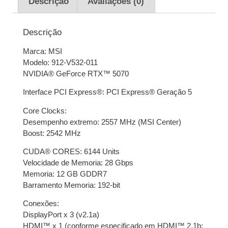
Descrição
Avaliações (0)
2x de
R$
2.630,00
R$
5.260,00
sem juros
Descrição
Marca: MSI
3x de
R$
1.753,33
R$
5.259,99
Modelo: 912-V532-011
sem juros
NVIDIA® GeForce RTX™ 5070
4x de
R$
1.321,58
R$
5.286,32
Interface PCI Express®: PCI Express® Geração 5
com juros
Core Clocks:
Desempenho extremo: 2557 MHz (MSI Center)
5x de
R$
1.060,42
R$
5.302,10
Boost: 2542 MHz
com juros
CUDA® CORES: 6144 Units
6x de
R$
888,94
com
R$
5.333,64
Velocidade de Memoria: 28 Gbps
juros
Memoria: 12 GB GDDR7
Barramento Memoria: 192-bit
7x de
R$
769,46
com
R$
5.386,22
Conexões:
juros
DisplayPort x 3 (v2.1a)
HDMI™ x 1 (conforme especificado em HDMI™ 2.1b: