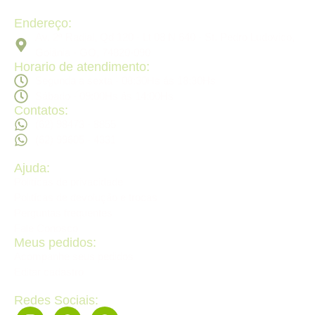
Endereço:
Av. 2ª Radial, Qd 120 - Lt 08 N 640 - St. Pedro Ludovico,
Goiânia - GO, 74820-090
Horario de atendimento:
Segunda a sexta - 08:30Hs ás 18:30Hs
Sábado - 09:00Hs ás 14:00Hs
Contatos:
(62) 98473 - 8855
(62) 99605 - 4331
Ajuda:
Politícas de privacidade
Politícas de devolução e trocas
Perguntas frequentes
Fale Conosco
Meus pedidos:
Acompanhe seus pedidos
Editar cadastro
Redes Sociais: