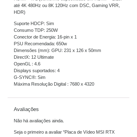
8x de
R$
677,09
com
R$
5.416,72
até 4K 480Hz ou 8K 120Hz com DSC, Gaming VRR,
juros
HDR)
9x de
R$
607,94
com
R$
5.471,46
Suporte HDCP: Sim
juros
Consumo TDP: 250W
Conector de Energia: 16-pin x 1
10x de
R$
549,67
com
R$
5.496,70
PSU Recomendada: 650w
juros
Dimensões (mm): GPU: 231 x 126 x 50mm
DirectX: 12 Ultimate
11x de
R$
504,48
com
R$
5.549,28
OpenGL : 4.6
juros
Displays suportados: 4
G-SYNC®: Sim
Máxima Resolução Digital : 7680 x 4320
12x de
R$
466,83
com
R$
5.601,96
juros
Avaliações
Não há avaliações ainda.
Seja o primeiro a avaliar “Placa de Vídeo MSI RTX