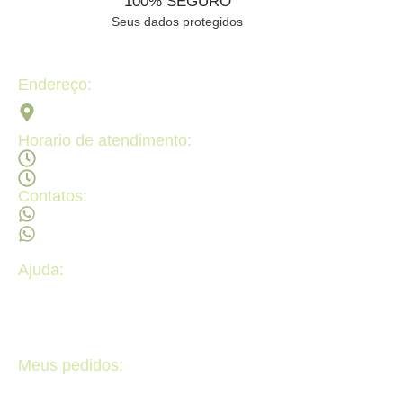
100% SEGURO
Seus dados protegidos
Endereço:
Av. 2ª Radial, Qd 120 - Lt 08 N 640 - St. Pedro Ludovico,
Goiânia - GO, 74820-090
Horario de atendimento:
Segunda a sexta - 08:30Hs ás 18:30Hs
Sábado - 09:00Hs ás 14:00Hs
Contatos:
(62) 98473 - 8855
(62) 99605 - 4331
Ajuda:
Politícas de privacidade
Politícas de devolução e trocas
Perguntas frequentes
Fale Conosco
Meus pedidos:
Acompanhe seus pedidos
Editar cadastro