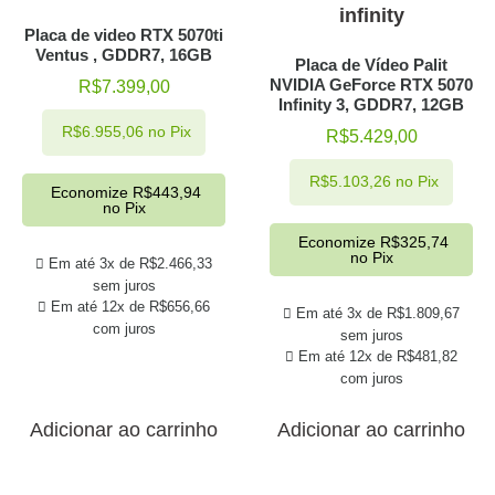
Placa de video RTX 5070ti
Ventus , GDDR7, 16GB
Placa de Vídeo Palit
NVIDIA GeForce RTX 5070
R$
7.399,00
Infinity 3, GDDR7, 12GB
R$
6.955,06
no Pix
R$
5.429,00
R$
5.103,26
no Pix
Economize
R$
443,94
no Pix
Economize
R$
325,74
no Pix
Em até 3x de
R$
2.466,33
sem juros
Em até 12x de
R$
656,66
Em até 3x de
R$
1.809,67
com juros
sem juros
Em até 12x de
R$
481,82
com juros
Adicionar ao carrinho
Adicionar ao carrinho