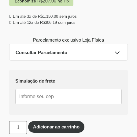
Economize
R$
207,00
no Pix
Em até 3x de
R$
1.150,00
sem juros
Em até 12x de
R$
306,19
com juros
Parcelamento exclusivo
Loja Física
Consultar Parcelamento
Dinheiro ou PIX
Simulação de frete
Pix:
R$
3.243,00
Aprovação imediata
Economize
R$
207,00
no Pix
Cartões de crédito:
Aprovação imediata
Adicionar ao carrinho