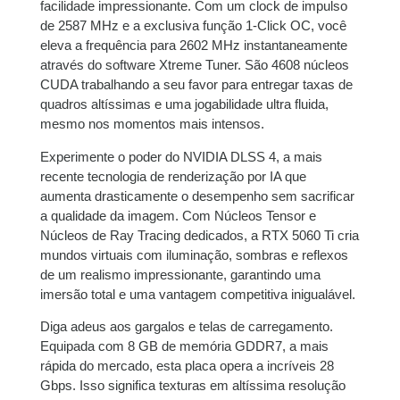
facilidade impressionante. Com um clock de impulso
de 2587 MHz e a exclusiva função 1-Click OC, você
7x de
R$
504,69
com
R$
3.532,83
eleva a frequência para 2602 MHz instantaneamente
juros
através do software Xtreme Tuner. São 4608 núcleos
CUDA trabalhando a seu favor para entregar taxas de
8x de
R$
444,10
com
R$
3.552,80
quadros altíssimas e uma jogabilidade ultra fluida,
juros
mesmo nos momentos mais intensos.
9x de
R$
398,74
com
R$
3.588,66
Experimente o poder do NVIDIA DLSS 4, a mais
juros
recente tecnologia de renderização por IA que
aumenta drasticamente o desempenho sem sacrificar
10x de
R$
360,53
com
R$
3.605,30
a qualidade da imagem. Com Núcleos Tensor e
juros
Núcleos de Ray Tracing dedicados, a RTX 5060 Ti cria
mundos virtuais com iluminação, sombras e reflexos
de um realismo impressionante, garantindo uma
11x de
R$
330,89
com
R$
3.639,79
imersão total e uma vantagem competitiva inigualável.
juros
Diga adeus aos gargalos e telas de carregamento.
12x de
R$
306,19
com
R$
3.674,28
Equipada com 8 GB de memória GDDR7, a mais
juros
rápida do mercado, esta placa opera a incríveis 28
Gbps. Isso significa texturas em altíssima resolução