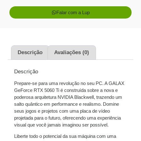
Falar com a Lup
1x de
R$
3.450,00
R$
3.450,00
sem juros
2x de
R$
1.725,00
R$
3.450,00
sem juros
Descrição
Avaliações (0)
3x de
R$
1.150,00
R$
3.450,00
Descrição
sem juros
Prepare-se para uma revolução no seu PC. A GALAX
4x de
R$
866,81
com
R$
3.467,24
GeForce RTX 5060 Ti é construída sobre a nova e
juros
poderosa arquitetura NVIDIA Blackwell, trazendo um
salto quântico em performance e realismo. Domine
5x de
R$
695,52
com
R$
3.477,60
seus jogos e projetos com uma placa de vídeo
juros
projetada para o futuro, oferecendo uma experiência
visual que você jamais imaginou ser possível.
6x de
R$
583,05
com
R$
3.498,30
Liberte todo o potencial da sua máquina com uma
juros