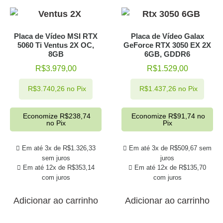
Placa de Vídeo MSI RTX
Placa de Vídeo Galax
5060 Ti Ventus 2X OC,
GeForce RTX 3050 EX 2X
8GB
6GB, GDDR6
R$
3.979,00
R$
1.529,00
R$
3.740,26
no Pix
R$
1.437,26
no Pix
Economize
R$
238,74
Economize
R$
91,74
no
no Pix
Pix
Em até 3x de
R$
1.326,33
Em até 3x de
R$
509,67
sem
sem juros
juros
Em até 12x de
R$
353,14
Em até 12x de
R$
135,70
com juros
com juros
Adicionar ao carrinho
Adicionar ao carrinho