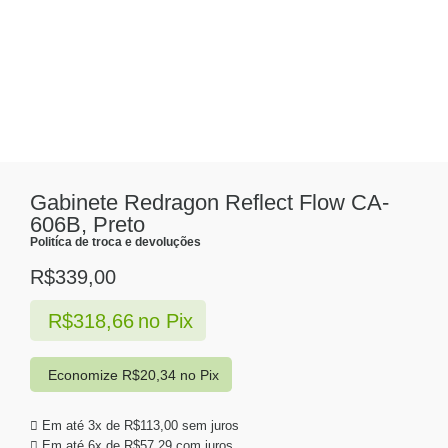
Gabinete Redragon Reflect Flow CA-
606B, Preto
Politíca de troca e devoluções
R$
339,00
R$
318,66
no Pix
Economize
R$
20,34
no Pix
Em até 3x de
R$
113,00
sem juros
Em até 6x de
R$
57,29
com juros