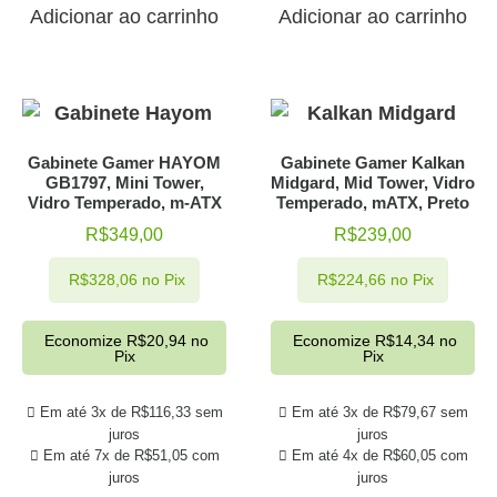
Adicionar ao carrinho
Adicionar ao carrinho
Gabinete Gamer HAYOM
Gabinete Gamer Kalkan
GB1797, Mini Tower,
Midgard, Mid Tower, Vidro
Vidro Temperado, m-ATX
Temperado, mATX, Preto
R$
349,00
R$
239,00
R$
328,06
no Pix
R$
224,66
no Pix
Economize
R$
20,94
no
Economize
R$
14,34
no
Pix
Pix
Em até 3x de
R$
116,33
sem
Em até 3x de
R$
79,67
sem
juros
juros
Em até 7x de
R$
51,05
com
Em até 4x de
R$
60,05
com
juros
juros