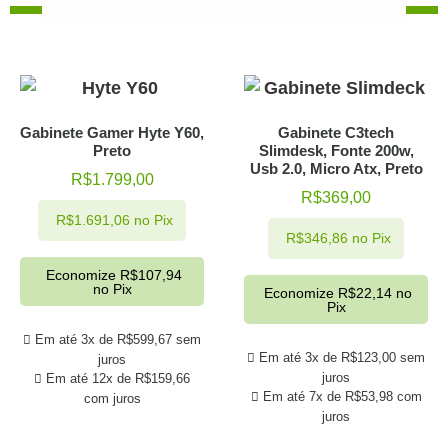
Gabinete Gamer Hyte Y60,
Gabinete C3tech
Preto
Slimdesk, Fonte 200w,
Usb 2.0, Micro Atx, Preto
R$
1.799,00
R$
369,00
R$
1.691,06
no Pix
R$
346,86
no Pix
Economize
R$
107,94
no Pix
Economize
R$
22,14
no
Pix
Em até 3x de
R$
599,67
sem
Em até 3x de
R$
123,00
sem
juros
juros
Em até 12x de
R$
159,66
Em até 7x de
R$
53,98
com
com juros
juros