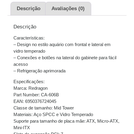
juros
Descrição
Avaliações (0)
2x de
R$
169,50
sem
R$
339,00
juros
Descrição
Características:
3x de
R$
113,00
sem
R$
339,00
– Design no estilo aquário com frontal e lateral em
juros
vidro temperado
– Conexões e botões na lateral do gabinete para fácil
4x de
R$
85,17
com
R$
340,68
acesso
juros
– Refrigeração aprimorada
5x de
R$
68,34
com
R$
341,70
Especificações:
juros
Marca: Redragon
Part Number: CA-606B
6x de
R$
57,29
com
R$
343,74
EAN: 6950376724045
juros
Classe de tamanho: Mid Tower
Materiais: Aço SPCC e Vidro Temperado
Suporte para tamanho de placa mãe: ATX, Micro-ATX,
Mini-ITX