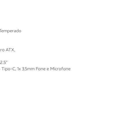
o Temperado
cro ATX,
 2.5”
B Tipo-C, 1x 3.5mm Fone e Microfone