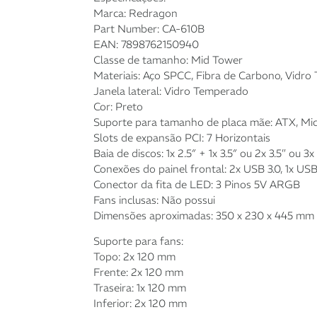
Marca: Redragon
Part Number: CA-610B
EAN: 7898762150940
Classe de tamanho: Mid Tower
Materiais: Aço SPCC, Fibra de Carbono, Vidr
Janela lateral: Vidro Temperado
Cor: Preto
Suporte para tamanho de placa mãe: ATX, Mi
Slots de expansão PCI: 7 Horizontais
Baia de discos: 1x 2.5″ + 1x 3.5″ ou 2x 3.5” ou 3x
Conexões do painel frontal: 2x USB 3.0, 1x US
Conector da fita de LED: 3 Pinos 5V ARGB
Fans inclusas: Não possui
Dimensões aproximadas: 350 x 230 x 445 mm
Suporte para fans:
Topo: 2x 120 mm
Frente: 2x 120 mm
Traseira: 1x 120 mm
Inferior: 2x 120 mm