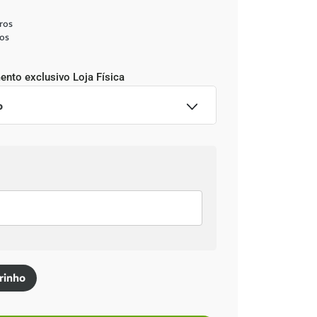
ros
os
ento exclusivo
Loja Física
o
o imediata
,34
no Pix
rinho