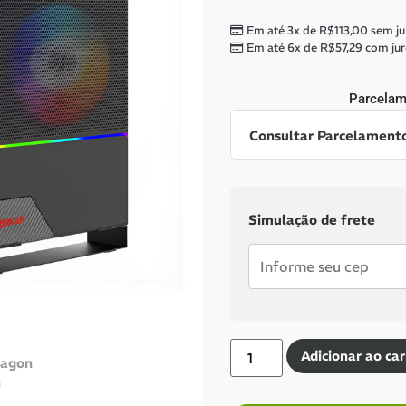
Em até 3x de
R$
113,00
sem ju
Em até 6x de
R$
57,29
com jur
Parcelam
Consultar Parcelament
Dinheiro ou PIX
Simulação de frete
Pix:
R$
318,66
Aprovaçã
Economize
R$
20
Cartões de crédito:
Adicionar ao car
Aprovação imediata