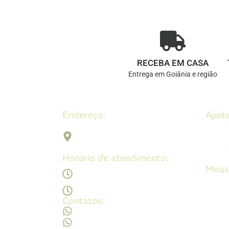
RECEBA EM CASA
Entrega em Goiânia e região
Endereço:
Ajuda
Av. 2ª Radial, Qd 120 - Lt 08 N 640
Politíc
- St. Pedro Ludovico, Goiânia - GO,
Politíc
74820-090
Pergun
Horario de atendimento:
Fale C
Meus
Segunda a sexta - 08:30Hs ás
18:30Hs
Acomp
Sábado - 09:00Hs ás 14:00Hs
Editar
Contatos:
(62) 98473 - 8855
(62) 99605 - 4331