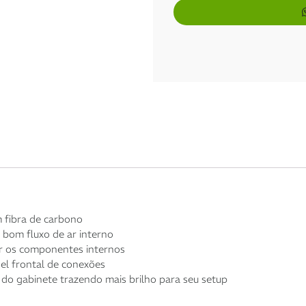
1x de
R$
339,00
sem j
2x de
R$
169,50
sem j
3x de
R$
113,00
sem j
4x de
R$
85,17
com ju
5x de
R$
68,34
com j
6x de
R$
57,29
com j
 fibra de carbono
 bom fluxo de ar interno
bir os componentes internos
el frontal de conexões
 do gabinete trazendo mais brilho para seu setup