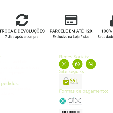
TROCA E DEVOLUÇÕES
PARCELE EM ATÉ 12X
100%
7 dias após a compra
Exclusivo na Loja Física
Seus dado
:
Redes Sociais:
as de privacidade
as de devolução e trocas
Site seguro:
tas frequentes
onosco
 pedidos:
anhe seus pedidos
Formas de pagamento:
 cadastro