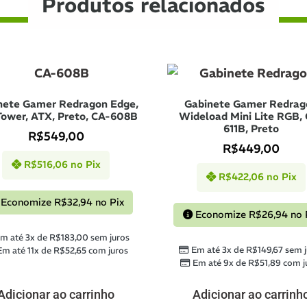
Produtos relacionados
nete Gamer Redragon Edge,
Gabinete Gamer Redrag
Tower, ATX, Preto, CA-608B
Wideload Mini Lite RGB,
611B, Preto
R$
549,00
R$
449,00
R$
516,06
no Pix
R$
422,06
no Pix
Economize
R$
32,94
no Pix
Economize
R$
26,94
no 
m até 3x de
R$
183,00
sem juros
Em até 3x de
R$
149,67
sem j
Em até 11x de
R$
52,65
com juros
Em até 9x de
R$
51,89
com j
Adicionar ao carrinho
Adicionar ao carrinh