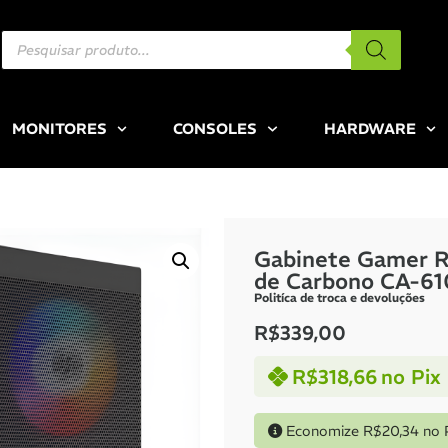
MONITORES
CONSOLES
HARDWARE
Gabinete Gamer R
de Carbono CA-61
Politíca de troca e devoluções
R$
339,00
R$
318,66
no Pix
Economize
R$
20,34
no 