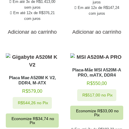
Em até 3x de
R$
1.413,00
juros
sem juros
Em até 12x de
R$
147,24
Em até 12x de
R$
376,21
com juros
com juros
Adicionar ao carrinho
Adicionar ao carrinho
Placa-Mãe MSI A520M-A
PRO, mATX, DDR4
Placa Mae A520M K V2,
DDR4, M-ATX
R$
550,00
R$
579,00
R$
517,00
no Pix
R$
544,26
no Pix
Economize
R$
33,00
no
Pix
Economize
R$
34,74
no
Pix