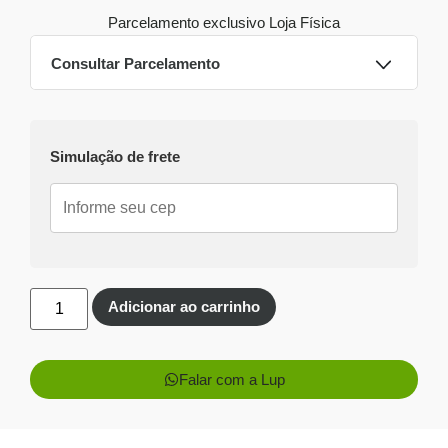
Parcelamento exclusivo
Loja Física
Consultar Parcelamento
Dinheiro ou PIX
Simulação de frete
Pix:
R$
1.098,86
Aprovação imediata
Economize
R$
70,14
no Pix
Cartões de crédito:
Aprovação imediata
Adicionar ao carrinho
Falar com a Lup
1x de
R$
1.169,00
R$
1.169,00
sem juros