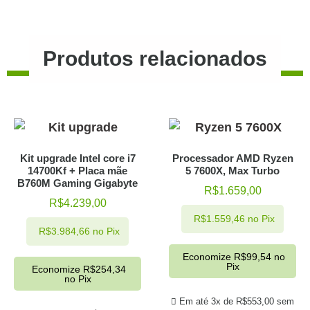
Produtos relacionados
Kit upgrade Intel core i7
Processador AMD Ryzen
14700Kf + Placa mãe
5 7600X, Max Turbo
B760M Gaming Gigabyte
R$
1.659,00
R$
4.239,00
R$
1.559,46
no Pix
R$
3.984,66
no Pix
Economize
R$
99,54
no
Pix
Economize
R$
254,34
no Pix
Em até 3x de
R$
553,00
sem