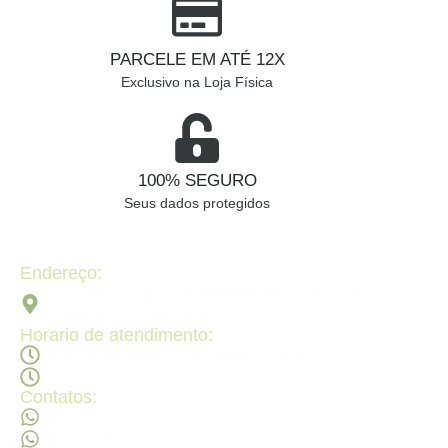
PARCELE EM ATÉ 12X
Exclusivo na Loja Física
100% SEGURO
Seus dados protegidos
Endereço:
Av. 2ª Radial, Qd 120 - Lt 08 N 640 - St. Pedro Ludovico,
Goiânia - GO, 74820-090
Horario de atendimento:
Segunda a sexta - 08:30Hs ás 18:30Hs
Sábado - 09:00Hs ás 14:00Hs
Contatos:
(62) 98473 - 8855
(62) 99605 - 4331