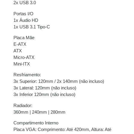
2x USB 3.0
juros
Portas I/O
9x de
R$
135,11
com
R$
1.215,99
1x Áudio HD
juros
1x USB 3.1 Tipo-C
Placa Mãe
10x de
R$
122,16
com
R$
1.221,60
E-ATX
juros
ATX
Micro-ATX
11x de
R$
112,12
com
R$
1.233,32
Mini-ITX
juros
Resfriamento:
12x de
R$
103,75
com
R$
1.245,00
3x Superior: 120mm / 2x 140mm (não incluso)
juros
3x Lateral: 120mm (não incluso)
3x Inferior 120mm (não incluso)
Radiador:
360mm | 240mm | 280mm
Compartimento Interno
Placa VGA: Comprimento: Até 420mm, Altura: Até