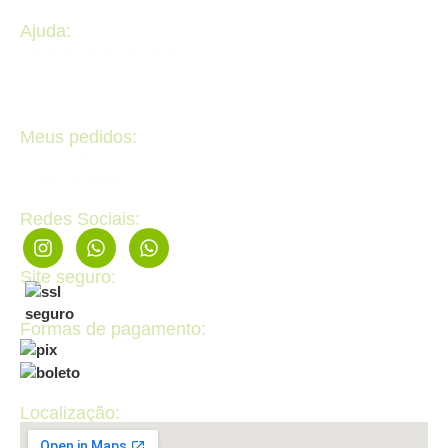
Ajuda:
Politícas de privacidade
Politícas de devolução e trocas
Perguntas frequentes
Fale Conosco
Meus pedidos:
Acompanhe seus pedidos
Editar cadastro
Redes Sociais:
Site seguro:
Formas de pagamento:
Localização: