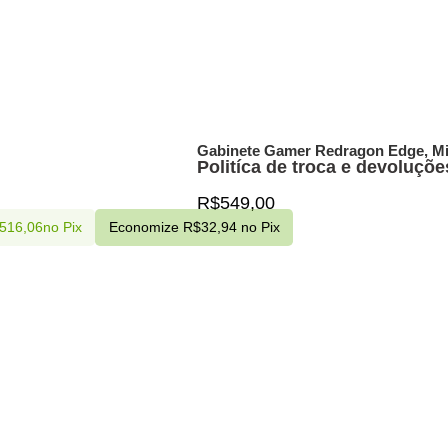
Gabinete Gamer Redragon Edge, Mi
Politíca de troca e devoluçõe
R$
549,00
516,06
no Pix
Economize
R$
32,94
no Pix