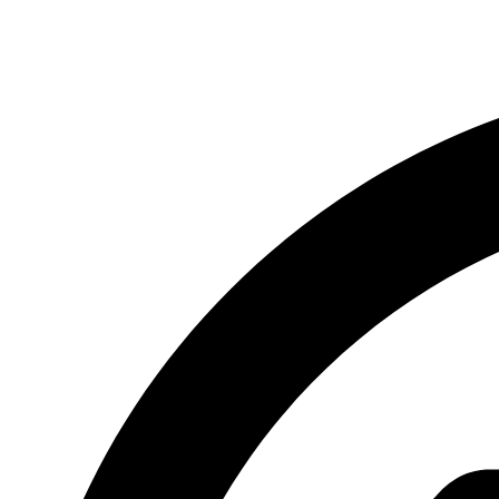
CA-
614B,
Preto
quantidade