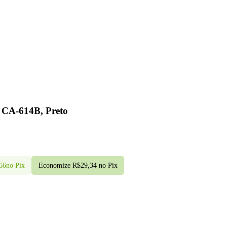
 CA-614B, Preto
66
no Pix
Economize
R$
29,34
no Pix