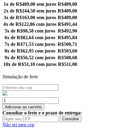
1x de
R$
489,00
sem juros
R$
489,00
2x de
R$
244,50
sem juros
R$
489,00
3x de
R$
163,00
sem juros
R$
489,00
4x de
R$
122,86
com juros
R$
491,44
5x de
R$
98,58
com juros
R$
492,90
6x de
R$
82,64
com juros
R$
495,84
7x de
R$
71,53
com juros
R$
500,71
8x de
R$
62,95
com juros
R$
503,60
9x de
R$
56,52
com juros
R$
508,68
10x de
R$
51,10
com juros
R$
511,00
Simulação de frete
Gabinete
Gamer
Adicionar ao carrinho
Redragon
Consultar o frete e o prazo de entrega:
Tesseract
Consultar
RGB,
Não sei meu cep
Sem
Fans