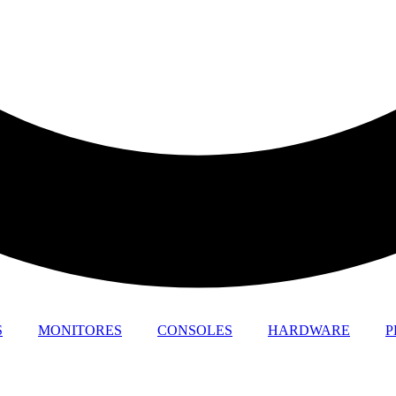
S
MONITORES
CONSOLES
HARDWARE
P