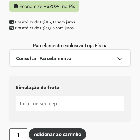
Economize
R$
20,94
no Pix
Em até 3x de
R$
116,33
sem juros
Em até 7x de
R$
51,05
com juros
Parcelamento exclusivo
Loja Física
Consultar Parcelamento
Dinheiro ou PIX
Simulação de frete
Pix:
R$
328,06
Aprovação imediata
Economize
R$
20,94
no Pix
Cartões de crédito:
Adicionar ao carrinho
Aprovação imediata