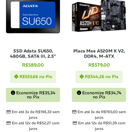
SSD Adata SU650,
Placa Mae A520M K V2,
480GB, SATA III, 2.5″
DDR4, M-ATX
R$
589,00
R$
579,00
R$
553,66
no Pix
R$
544,26
no Pix
Economize
R$
35,34
Economize
R$
34,74
no Pix
no Pix
Em até 3x de
R$
196,33
sem
Em até 3x de
R$
193,00
sem
juros
juros
Em até 12x de
R$
52,27
com
Em até 12x de
R$
51,39
com
juros
juros