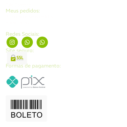
Fale Conosco
Meus pedidos:
Acompanhe seus pedidos
Editar cadastro
Redes Sociais:
Site seguro:
Formas de pagamento: