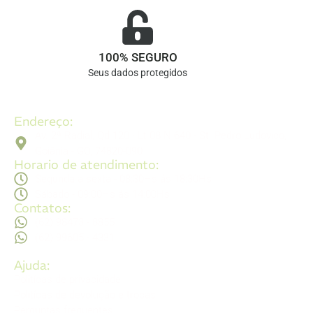
100% SEGURO
Seus dados protegidos
Endereço:
Av. 2ª Radial, Qd 120 - Lt 08 N 640 - St. Pedro Ludovico,
Goiânia - GO, 74820-090
Horario de atendimento:
Segunda a sexta - 08:30Hs ás 18:30Hs
Sábado - 09:00Hs ás 14:00Hs
Contatos:
(62) 98473 - 8855
(62) 99605 - 4331
Ajuda:
Politícas de privacidade
Politícas de devolução e trocas
Perguntas frequentes