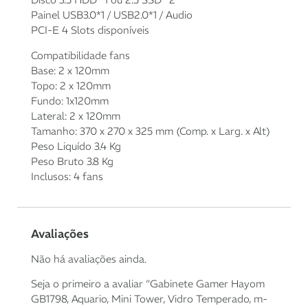
6x de
R$
58,98
com
R$
353,88
Painel USB3.0*1 / USB2.0*1 / Audio
juros
PCI-E 4 Slots disponíveis
Compatibilidade fans
7x de
R$
51,05
com
R$
357,35
Base: 2 x 120mm
juros
Topo: 2 x 120mm
Fundo: 1x120mm
Lateral: 2 x 120mm
Tamanho: 370 x 270 x 325 mm (Comp. x Larg. x Alt)
Peso Liquído 3.4 Kg
Peso Bruto 3.8 Kg
Inclusos: 4 fans
Avaliações
Não há avaliações ainda.
Seja o primeiro a avaliar “Gabinete Gamer Hayom
GB1798, Aquario, Mini Tower, Vidro Temperado, m-