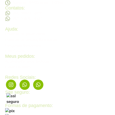
Sábado - 09:00Hs ás 14:00Hs
Contatos:
(62) 98473 - 8855
(62) 99605 - 4331
Ajuda:
Politícas de privacidade
Politícas de devolução e trocas
Perguntas frequentes
Fale Conosco
Meus pedidos:
Acompanhe seus pedidos
Editar cadastro
Redes Sociais:
Site seguro:
Formas de pagamento: