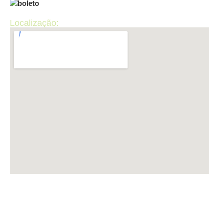
Localização:
LUP INFORMÁTICA CNPJ: 50.440.867/0001-36 ​