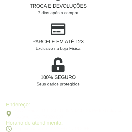
TROCA E DEVOLUÇÕES
7 dias após a compra
PARCELE EM ATÉ 12X
Exclusivo na Loja Física
100% SEGURO
Seus dados protegidos
Endereço:
Av. 2ª Radial, Qd 120 - Lt 08 N 640 - St. Pedro Ludovico,
Goiânia - GO, 74820-090
Horario de atendimento:
Segunda a sexta - 08:30Hs ás 18:30Hs