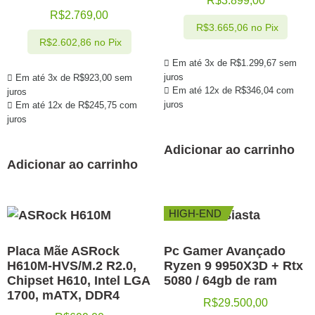
R$
3.899,00
R$
2.769,00
R$
3.665,06
no Pix
R$
2.602,86
no Pix
Em até 3x de
R$
1.299,67
sem
juros
Em até 3x de
R$
923,00
sem
Em até 12x de
R$
346,04
com
juros
juros
Em até 12x de
R$
245,75
com
juros
Adicionar ao carrinho
Adicionar ao carrinho
HIGH-END
Placa Mãe ASRock
Pc Gamer Avançado
H610M-HVS/M.2 R2.0,
Ryzen 9 9950X3D + Rtx
Chipset H610, Intel LGA
5080 / 64gb de ram
1700, mATX, DDR4
R$
29.500,00