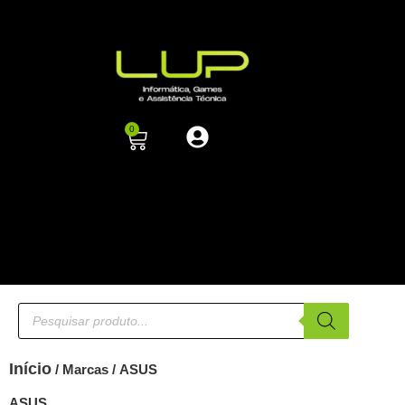
0
Início
/ Marcas / ASUS
ASUS