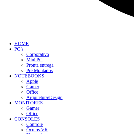
HOME
PC’s
Corporativo
Mini PC
Pronta entrega
Pré Montados
NOTEBOOKS
Apple
Gamer
Office
Arquitetura/Design
MONITORES
Gamer
Office
CONSOLES
Controle
Ôculos VR