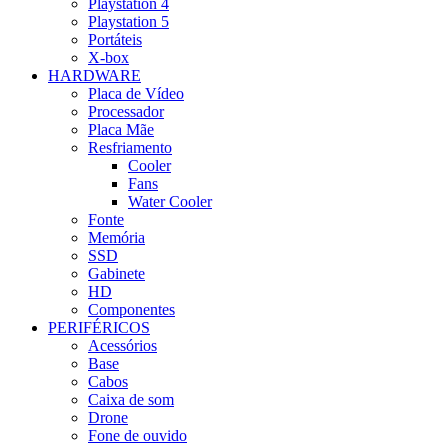
Playstation 4
Playstation 5
Portáteis
X-box
HARDWARE
Placa de Vídeo
Processador
Placa Mãe
Resfriamento
Cooler
Fans
Water Cooler
Fonte
Memória
SSD
Gabinete
HD
Componentes
PERIFÉRICOS
Acessórios
Base
Cabos
Caixa de som
Drone
Fone de ouvido