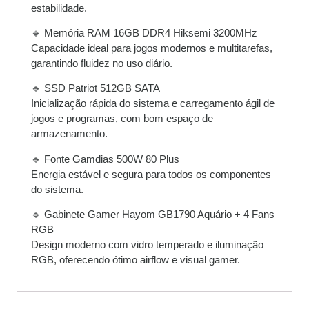
estabilidade.
8x de
R$
577,98
com
R$
4.623,84
🔹 Memória RAM 16GB DDR4 Hiksemi 3200MHz
juros
Capacidade ideal para jogos modernos e multitarefas,
garantindo fluidez no uso diário.
9x de
R$
518,94
com
R$
4.670,46
juros
🔹 SSD Patriot 512GB SATA
Inicialização rápida do sistema e carregamento ágil de
10x de
R$
469,21
com
R$
4.692,10
jogos e programas, com bom espaço de
juros
armazenamento.
🔹 Fonte Gamdias 500W 80 Plus
11x de
R$
430,63
com
R$
4.736,93
Energia estável e segura para todos os componentes
juros
do sistema.
12x de
R$
398,49
com
R$
4.781,88
🔹 Gabinete Gamer Hayom GB1790 Aquário + 4 Fans
juros
RGB
Design moderno com vidro temperado e iluminação
RGB, oferecendo ótimo airflow e visual gamer.