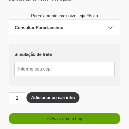
Parcelamento exclusivo
Loja Física
Consultar Parcelamento
Dinheiro ou PIX
Simulação de frete
Pix:
R$
4.220,60
Aprovação imediata
Economize
R$
269,40
no Pix
Cartões de crédito:
Aprovação imediata
Adicionar ao carrinho
Falar com a Lup
1x de
R$
4.490,00
R$
4.490,00