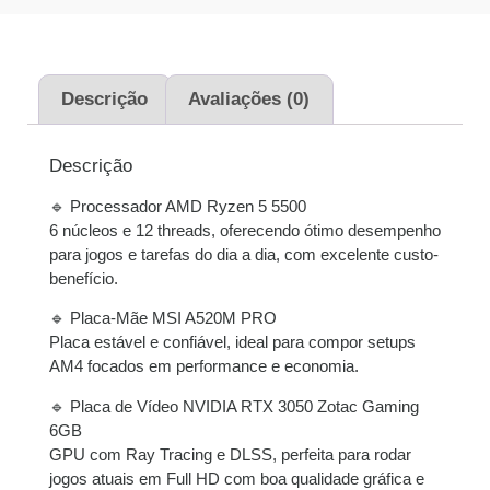
sem juros
2x de
R$
2.245,00
R$
4.490,00
sem juros
Descrição
Avaliações (0)
3x de
R$
1.496,67
R$
4.490,01
Descrição
sem juros
🔹 Processador AMD Ryzen 5 5500
4x de
R$
1.128,11
R$
4.512,44
6 núcleos e 12 threads, oferecendo ótimo desempenho
com juros
para jogos e tarefas do dia a dia, com excelente custo-
benefício.
5x de
R$
905,18
com
R$
4.525,90
juros
🔹 Placa-Mãe MSI A520M PRO
Placa estável e confiável, ideal para compor setups
AM4 focados em performance e economia.
6x de
R$
758,81
com
R$
4.552,86
juros
🔹 Placa de Vídeo NVIDIA RTX 3050 Zotac Gaming
6GB
7x de
R$
656,82
com
R$
4.597,74
GPU com Ray Tracing e DLSS, perfeita para rodar
juros
jogos atuais em Full HD com boa qualidade gráfica e