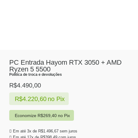
PC Entrada Hayom RTX 3050 + AMD
Ryzen 5 5500
Politíca de troca e devoluções
R$
4.490,00
R$
4.220,60
no Pix
Economize
R$
269,40
no Pix
Em até 3x de
R$
1.496,67
sem juros
Em até 12x de
R$
398,49
com juros