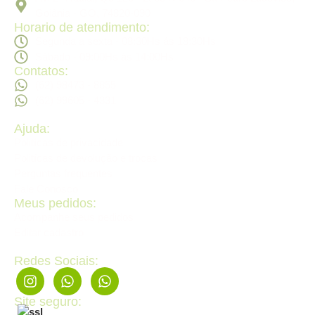
Goiânia - GO, 74820-090
Horario de atendimento:
Segunda a sexta - 08:30Hs ás 18:30Hs
Sábado - 09:00Hs ás 14:00Hs
Contatos:
(62) 98473 - 8855
(62) 99605 - 4331
Ajuda:
Politícas de privacidade
Politícas de devolução e trocas
Perguntas frequentes
Fale Conosco
Meus pedidos:
Acompanhe seus pedidos
Editar cadastro
Redes Sociais:
Site seguro: