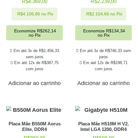
R$
4.369,00
R$
2.239,00
R$
4.106,86
no Pix
R$
2.104,66
no Pix
Economize
R$
262,14
Economize
R$
134,34
no Pix
no Pix
Em até 3x de
R$
1.456,33
Em até 3x de
R$
746,33
sem
sem juros
juros
Em até 12x de
R$
387,75
Em até 12x de
R$
198,71
com juros
com juros
Adicionar ao carrinho
Adicionar ao carrinho
Placa Mãe B550M Aorus
Placa Mãe H510M H V2,
Elite, DDR4
Intel LGA 1200, DDR4