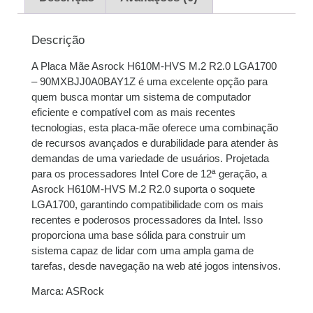
2x de
R$
349,50
sem
R$
699,00
juros
Descrição
A Placa Mãe
Asrock
H610M-HVS M.2 R2.0 LGA1700
3x de
R$
233,00
sem
R$
699,00
– 90MXBJJ0A0BAY1Z é uma excelente opção para
juros
quem busca montar um sistema de computador
eficiente e compatível com as mais recentes
4x de
R$
175,62
com
R$
702,48
tecnologias, esta
placa-mãe
oferece uma combinação
juros
de recursos avançados e durabilidade para atender às
demandas de uma variedade de usuários. Projetada
5x de
R$
140,92
com
R$
704,60
para os processadores Intel Core de 12ª geração, a
juros
Asrock
H610M-HVS M.2 R2.0 suporta o soquete
LGA1700, garantindo compatibilidade com os mais
6x de
R$
118,13
com
R$
708,78
recentes e poderosos processadores da Intel. Isso
juros
proporciona uma base sólida para construir um
sistema capaz de lidar com uma ampla gama de
7x de
R$
102,25
com
R$
715,75
tarefas, desde navegação na web até jogos intensivos.
juros
Marca:
ASRock
8x de
R$
89,98
com
R$
719,84